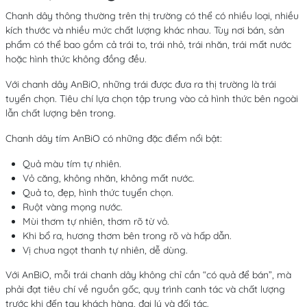
Chanh dây thông thường trên thị trường có thể có nhiều loại, nhiều
kích thước và nhiều mức chất lượng khác nhau. Tùy nơi bán, sản
phẩm có thể bao gồm cả trái to, trái nhỏ, trái nhăn, trái mất nước
hoặc hình thức không đồng đều.
Với chanh dây AnBiO, những trái được đưa ra thị trường là trái
tuyển chọn. Tiêu chí lựa chọn tập trung vào cả hình thức bên ngoài
lẫn chất lượng bên trong.
Chanh dây tím AnBiO có những đặc điểm nổi bật:
Quả màu tím tự nhiên.
Vỏ căng, không nhăn, không mất nước.
Quả to, đẹp, hình thức tuyển chọn.
Ruột vàng mọng nước.
Mùi thơm tự nhiên, thơm rõ từ vỏ.
Khi bổ ra, hương thơm bên trong rõ và hấp dẫn.
Vị chua ngọt thanh tự nhiên, dễ dùng.
Với AnBiO, mỗi trái chanh dây không chỉ cần “có quả để bán”, mà
phải đạt tiêu chí về nguồn gốc, quy trình canh tác và chất lượng
trước khi đến tay khách hàng, đại lý và đối tác.