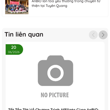
AnBiO lan tỏa yêu thương trong chuyến từ
thiện tại Tuyên Quang
Tin liên quan
20
06/2026
Tất Tần Tật Về Chương Trình Affiliate Cùng AnBiO: