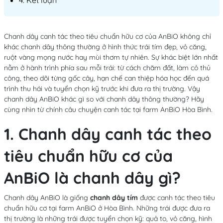
Chanh dây canh tác theo tiêu chuẩn hữu cơ của AnBiO không chỉ
khác chanh dây thông thường ở hình thức trái tím đẹp, vỏ căng,
ruột vàng mọng nước hay mùi thơm tự nhiên. Sự khác biệt lớn nhất
nằm ở hành trình phía sau mỗi trái: từ cách chăm đất, làm cỏ thủ
công, theo dõi từng gốc cây, hạn chế can thiệp hóa học đến quá
trình thu hái và tuyển chọn kỹ trước khi đưa ra thị trường. Vậy
chanh dây AnBiO khác gì so với chanh dây thông thường? Hãy
cùng nhìn từ chính câu chuyện canh tác tại farm AnBiO Hòa Bình.
1. Chanh dây canh tác theo
tiêu chuẩn hữu cơ của
AnBiO là chanh dây gì?
Chanh dây AnBiO là giống
chanh dây tím
được canh tác theo tiêu
chuẩn hữu cơ tại farm AnBiO ở Hòa Bình. Những trái được đưa ra
thị trường là những trái được tuyển chọn kỹ: quả to, vỏ căng, hình