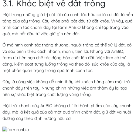
3.1. Khác biệt về đất trồng
Một trong những giá trị cốt lõi của canh tác hữu cơ là coi đất là nền
tảng của cây trồng. Cây khỏe phải bắt đầu từ đất khỏe. Vì vậy, quá
trình canh tác chanh dây tại farm AnBiO không chỉ tập trung vào
quả, mà bắt đầu từ việc giữ gìn nền đất.
Ở mô hình canh tác thông thường, người trồng có thể xử lý đất, cỏ
và sâu bệnh theo cách nhanh, mạnh, tiện lợi. Nhưng với AnBiO,
farm ưu tiên hạn chế tác động hóa chất lên đất. Việc làm cỏ thủ
công, kiểm soát từng luống trồng và theo dõi sức khỏe của cây là
một phần quan trọng trong quá trình canh tác.
Đây là công việc không dễ nhìn thấy khi khách hàng cầm một trái
chanh dây trên tay. Nhưng chính những việc âm thầm ấy lại tạo
nên sự khác biệt trong chất lượng vùng trồng.
Một trái chanh dây AnBiO không chỉ là thành phẩm của cây chanh
dây, mà là kết quả của cả một quá trình chăm đất, giữ đất và nuôi
dưỡng cây theo định hướng hữu cơ.