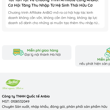
Cơ Hội Tăng Thu Nhập Từ Hệ Sinh Thái Hữu Cơ
Chương trình Affiliate AnBiO mở ra cơ hội hợp tác kinh
doanh không cần vốn, không cần ôm hàng, không áp lực
doanh số dành cho những ai muốn tạo thêm thu nhập từ
hệ sinh thái sản...
Miễn phí giao hàng
Đại lý nội thành Hà Nội
Miễn phí
nếu phát hiện sản p
Công ty TNHH Quốc tế Anbio
MST: 0108532049
Chuyên Sản xuất, nhập khẩu, đóng gói, phân phối sản phẩm hữu