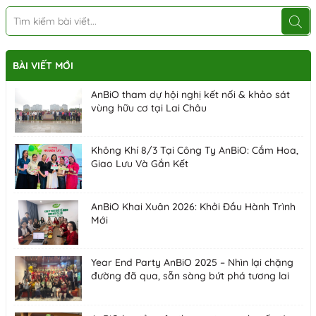
BÀI VIẾT MỚI
AnBiO tham dự hội nghị kết nối & khảo sát
vùng hữu cơ tại Lai Châu
Không Khí 8/3 Tại Công Ty AnBiO: Cắm Hoa,
Giao Lưu Và Gắn Kết
AnBiO Khai Xuân 2026: Khởi Đầu Hành Trình
Mới
Year End Party AnBiO 2025 – Nhìn lại chặng
đường đã qua, sẵn sàng bứt phá tương lai