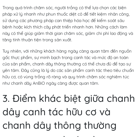
Trong quá trình chăm sóc, người trồng có thể lựa chọn các biện
pháp xử lý nhanh như phun thuốc diệt cỏ để tiết kiệm nhân công,
sử dụng các phương pháp can thiệp hóa học để kiểm soát sâu
bệnh hoặc kích thích cây phát triển nhanh hơn. Những cách làm
này có thể giúp giảm thời gian chăm sóc, giảm chi phí lao động và
tăng tính thuận tiện trong sản xuất.
Tuy nhiên, với những khách hàng ngày càng quan tâm đến nguồn
gốc thực phẩm, sự minh bạch trong canh tác và mức độ an toàn
của sản phẩm, chanh dây thông thường có thể chưa đủ để tạo sự
yên tâm. Đây cũng là lý do các sản phẩm canh tác theo tiêu chuẩn
hữu cơ, có vùng trồng rõ ràng và quy trình chăm sóc nghiêm túc
như chanh dây AnBiO ngày càng được quan tâm.
3. Điểm khác biệt giữa chanh
dây canh tác hữu cơ và
chanh dây thông thường