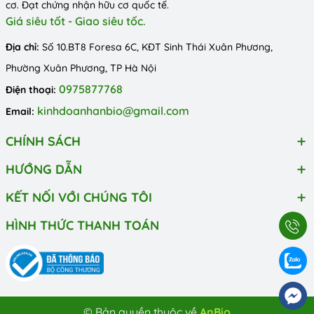
cơ. Đạt chứng nhận hữu cơ quốc tế.
Giá siêu tốt - Giao siêu tốc.
Địa chỉ:
Số 10.BT8 Foresa 6C, KĐT Sinh Thái Xuân Phương,
Phường Xuân Phương, TP Hà Nội
0975877768
Điện thoại:
kinhdoanhanbio@gmail.com
Email:
CHÍNH SÁCH
HƯỚNG DẪN
KẾT NỐI VỚI CHÚNG TÔI
HÌNH THỨC THANH TOÁN
© Bản quyền thuộc về
AnBio