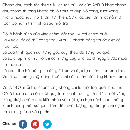
Chanh dây canh tác theo tiêu chuẩn hữu cơ của AnBiO khác chanh
dây thông thường không chỉ ở trái tím đẹp, vỏ căng, ruột vàng
mọng nước hay mùi thơm tự nhiên. Sự khác biệt lớn nhất nằm ở
toàn bộ hành trình phía sau mỗi trái.
Đó là hành trình của việc chăm đất thay vì chỉ chăm quả.
Là việc cuốc cỏ thủ công thay vì xử lý nhanh bằng thuốc diệt cỏ
hóa học.
Là quá trình quan sát từng gốc cây, theo dõi từng lứa quả.
Là sự chấp nhận rủi ro khi có những cây phải bỏ đi ngay trước mùa
thu hoạch.
Là cách thu hái nâng niu để giữ trọn vẻ đẹp tự nhiên của từng trái.
Và là sự chọn lọc kỹ lưỡng trước khi sản phẩm đến tay khách hàng.
Với AnBiO, mỗi trái chanh dây không chỉ là một loại quả mùa hè.
Đó là thành quả của một quy trình canh tác nghiêm túc, một vùng
trồng được chăm sóc kiên nhẫn và một lựa chọn dành cho những
khách hàng thật sự quan tâm đến chất lượng, nguồn gốc và sự an
tâm trong từng sản phẩm.
Chia sẻ