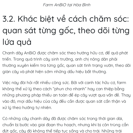
Farm AnBiO tại Hòa Bình
3.2. Khác biệt về cách chăm sóc:
quan sát từng gốc, theo dõi từng
lứa quả
Chanh dây AnBiO được chăm sóc theo hướng hữu cơ, để quả phát
triển. Trong quá trình cây sinh trưởng, anh chị nông dân phải
thường xuyên kiểm tra từng gốc, quan sát tình trạng vườn, theo dõi
giàn cây và phát hiện sớm những dấu hiệu bất thường.
Việc này đòi hỏi rất nhiều công sức. Bởi với canh tác hữu cơ, farm
không thể xử lý theo cách “phun cho nhanh” hay can thiệp bằng
những phương pháp thiếu an toàn để ép cây vượt qua vấn đề. Thay
vào đó, mọi dấu hiệu của cây đều cần được quan sát cẩn thận và
xử lý theo hướng tự nhiên.
Có những cây chanh dây đã được chăm sóc trong thời gian dài,
chuẩn bị bước vào giai đoạn thu hoạch, nhưng khi bị côn trùng cắn
đứt gốc, cây đó không thể tiếp tục sống và cho trái. Những trái