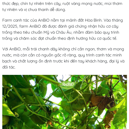
thức đẹp, chín tự nhiên trên cây, ruột vàng mọng nước, mùi thơm
tự nhiên và vị chua thanh dễ dùng.
Farm canh tác của AnBiO nằm tại mảnh đất Hòa Bình. Vào tháng
12/2025, farm AnBiO đã được đánh giá chứng nhận hữu cơ cây
trồng theo tiêu chuẩn Mỹ và Châu Âu, nhằm đảm bảo quy trình
trồng và chăm sóc đạt chuẩn theo định hướng hữu cơ quốc tế.
Với AnBiO, mỗi trái chanh dây không chỉ cần ngon, thơm và mọng
nước, mà còn cần có nguồn gốc rõ ràng, quy trình canh tác minh
bạch và chất lượng ổn định trước khi đến tay khách hàng, đại lý và
đối tác.