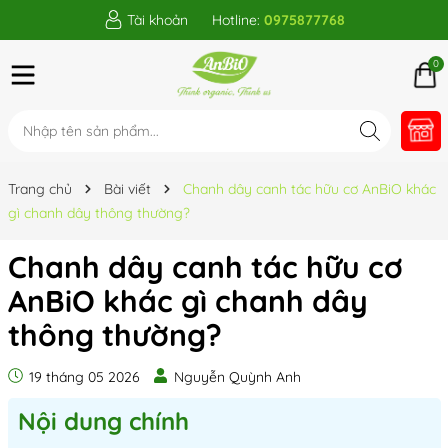
Tài khoản
Hotline:
0975877768
0
Trang chủ
Bài viết
Chanh dây canh tác hữu cơ AnBiO khác
gì chanh dây thông thường?
Chanh dây canh tác hữu cơ
AnBiO khác gì chanh dây
thông thường?
19 tháng 05 2026
Nguyễn Quỳnh Anh
Nội dung chính