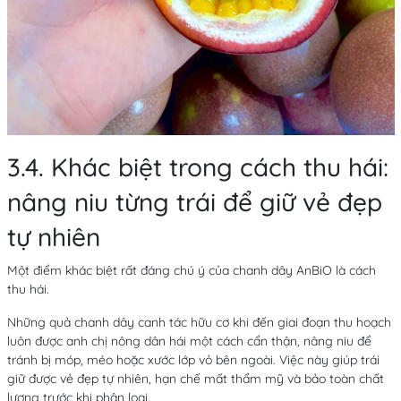
3.4. Khác biệt trong cách thu hái:
nâng niu từng trái để giữ vẻ đẹp
tự nhiên
Một điểm khác biệt rất đáng chú ý của chanh dây AnBiO là cách
thu hái.
Những quả chanh dây canh tác hữu cơ khi đến giai đoạn thu hoạch
luôn được anh chị nông dân hái một cách cẩn thận, nâng niu để
tránh bị móp, méo hoặc xước lớp vỏ bên ngoài. Việc này giúp trái
giữ được vẻ đẹp tự nhiên, hạn chế mất thẩm mỹ và bảo toàn chất
lượng trước khi phân loại.