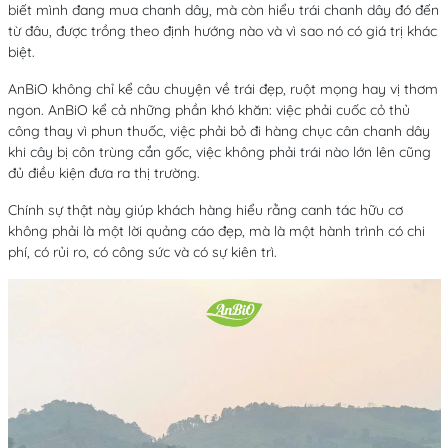
biết mình đang mua chanh dây, mà còn hiểu trái chanh dây đó đến
từ đâu, được trồng theo định hướng nào và vì sao nó có giá trị khác
biệt.
AnBiO không chỉ kể câu chuyện về trái đẹp, ruột mọng hay vị thơm
ngon. AnBiO kể cả những phần khó khăn: việc phải cuốc cỏ thủ
công thay vì phun thuốc, việc phải bỏ đi hàng chục cân chanh dây
khi cây bị côn trùng cắn gốc, việc không phải trái nào lớn lên cũng
đủ điều kiện đưa ra thị trường.
Chính sự thật này giúp khách hàng hiểu rằng canh tác hữu cơ
không phải là một lời quảng cáo đẹp, mà là một hành trình có chi
phí, có rủi ro, có công sức và có sự kiên trì.