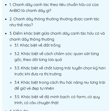
1. Chanh dây canh tác theo tiêu chuẩn hữu cơ của
AnBiO là chanh dây gì?
2. Chanh dây thông thường thường được canh tác
như thế nào?
3. Điểm khác biệt giữa chanh dây canh tác hữu cơ và
chanh dây thông thường
3.1. Khác biệt về đất trồng
3.2. Khác biệt về cách chăm sóc: quan sát từng
gốc, theo dõi từng lứa quả
3.3. Khác biệt về chất lượng trái: tuyển chọn kỹ hơn
trước khi đưa ra thị trường
3.4. Khác biệt trong cách thu hái: nâng niu từng trái
để giữ vẻ đẹp tự nhiên
3.5. Khác biệt về độ minh bạch: có farm, có quy
trình, có câu chuyện thật
4. Kết luận