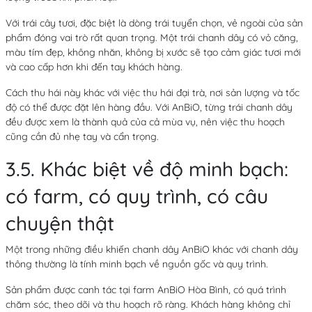
Với trái cây tươi, đặc biệt là dòng trái tuyển chọn, vẻ ngoài của sản
phẩm đóng vai trò rất quan trọng. Một trái chanh dây có vỏ căng,
màu tím đẹp, không nhăn, không bị xước sẽ tạo cảm giác tươi mới
và cao cấp hơn khi đến tay khách hàng.
Cách thu hái này khác với việc thu hái đại trà, nơi sản lượng và tốc
độ có thể được đặt lên hàng đầu. Với AnBiO, từng trái chanh dây
đều được xem là thành quả của cả mùa vụ, nên việc thu hoạch
cũng cần đủ nhẹ tay và cẩn trọng.
3.5. Khác biệt về độ minh bạch:
có farm, có quy trình, có câu
chuyện thật
Một trong những điều khiến chanh dây AnBiO khác với chanh dây
thông thường là tính minh bạch về nguồn gốc và quy trình.
Sản phẩm được canh tác tại farm AnBiO Hòa Bình, có quá trình
chăm sóc, theo dõi và thu hoạch rõ ràng. Khách hàng không chỉ