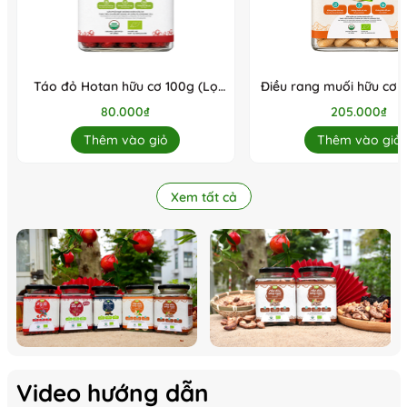
Táo đỏ Hotan hữu cơ 100g (Lọ
Điều rang muối hữu cơ 
thủy tinh) (lọ)
200g (Lọ thủy tinh) 
80.000₫
205.000₫
Thêm vào giỏ
Thêm vào giỏ
Xem tất cả
Video hướng dẫn