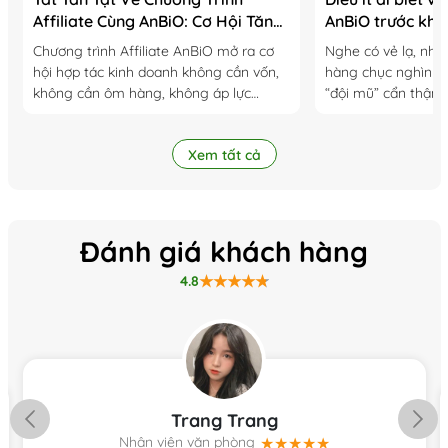
Affiliate Cùng AnBiO: Cơ Hội Tăng
AnBiO trước khi 
Thu Nhập Từ Hệ Sinh Thái Hữu Cơ
dùng
Chương trình Affiliate AnBiO mở ra cơ
Nghe có vẻ lạ, như
hội hợp tác kinh doanh không cần vốn,
hàng chục nghìn q
không cần ôm hàng, không áp lực
“đội mũ” cẩn thận 
doanh số dành cho những ai muốn tạo
cây. Đằng sau hàn
thêm thu nhập từ hệ sinh thái sản...
nhỏ bé ấy là cả...
Xem tất cả
Đánh giá khách hàng
4.8
Trang Trang
Nhân viên văn phòng