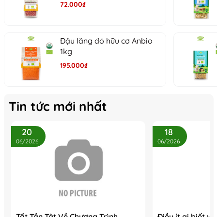
72.000₫
Đậu lăng đỏ hữu cơ Anbio
1kg
195.000₫
Tin tức mới nhất
20
18
06/2026
06/2026
Tất Tần Tật Về Chương Trình
Điều ít ai biết v