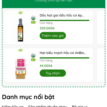
Chương trình đã hết hạn
Dầu hạt gai dầu hữu cơ ép
lạnh Radiant 250ml (Chai)
Còn hàng
250.000₫
Thêm vào giỏ
Hạt kiều mạch hữu cơ AnBio
200g
Còn hàng
44.000₫
Tùy chọn
Danh mục nổi bật
Nấm hữu cơ
Sản phẩm thuần chay
Bộ gia vị