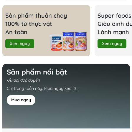
Sản phẩm thuần chay
Super foods
100% từ thực vật
Giàu dinh d
An toàn
Lành mạnh
Xem ngay
Xem ngay
Sản phẩm nổi bật
Ưu đãi độc quyền
Chỉ trong tuần này. Mua ngay kẻo lỡ...
Mua ngay