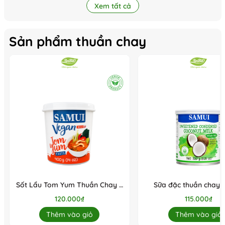
Xem tất cả
Sản phẩm thuần chay
Sốt Lẩu Tom Yum Thuần Chay /
Sữa đặc thuần chay 
Tom Yum Paste Samui
đường SAMUI 32
120.000₫
115.000₫
Thêm vào giỏ
Thêm vào giỏ