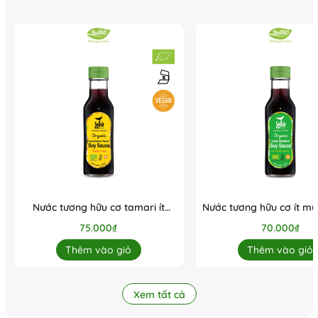
Nước tương hữu cơ tamari ít
Nước tương hữu cơ ít mu
muối Seasir 152ml
152ml
75.000₫
70.000₫
Thêm vào giỏ
Thêm vào giỏ
Xem tất cả