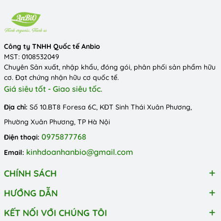
Công ty TNHH Quốc tế Anbio
MST: 0108532049
Chuyên Sản xuất, nhập khẩu, đóng gói, phân phối sản phẩm hữu
cơ. Đạt chứng nhận hữu cơ quốc tế.
Giá siêu tốt - Giao siêu tốc.
Địa chỉ:
Số 10.BT8 Foresa 6C, KĐT Sinh Thái Xuân Phương,
Phường Xuân Phương, TP Hà Nội
0975877768
Điện thoại:
kinhdoanhanbio@gmail.com
Email:
CHÍNH SÁCH
HƯỚNG DẪN
KẾT NỐI VỚI CHÚNG TÔI