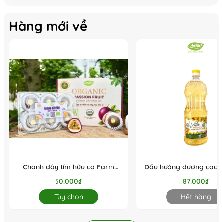
Hàng mới về
Chanh dây tím hữu cơ Farm
Dầu hướng dương cao c
AnBiO
Organica 1L (Cha
50.000₫
87.000₫
Tùy chọn
Hết hàng