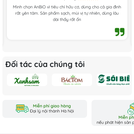
Mình chọn AnBiO vì tiêu chí hữu cơ, dùng cho cả gia đình
rất yên tâm. Sản phẩm sạch, mùi vị tự nhiên, dùng lâu
dài thấy rất ổn
Đối tác của chúng tôi
Miễn phí giao hàng
Đại lý nội thành Hà Nội
Miễn phí
nếu phát hiện sản p