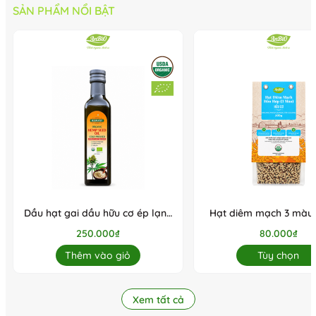
SẢN PHẨM NỔI BẬT
Dầu hạt gai dầu hữu cơ ép lạnh
Hạt diêm mạch 3 màu 
Radiant 250ml (Chai)
AnbiO
250.000₫
80.000₫
Thêm vào giỏ
Tùy chọn
Xem tất cả