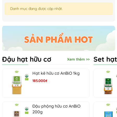
Danh mục đang được cập nhật.
Đậu hạt hữu cơ
Set hạt
Xem thêm >>
Hạt kê hữu cơ AnBiO 1kg
185.000₫
Đậu phộng hữu cơ AnBiO
200g