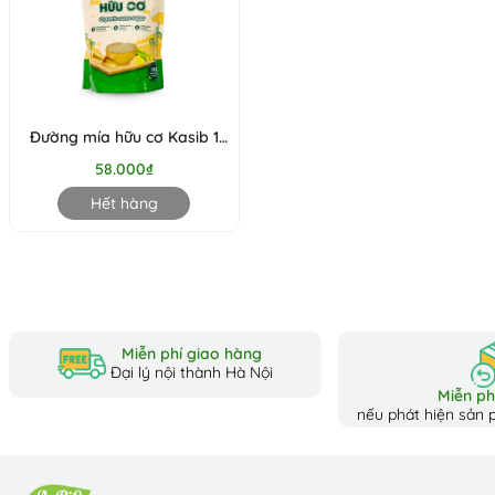
Đường mía hữu cơ Kasib 1
kg
58.000₫
Hết hàng
Miễn phí giao hàng
Đại lý nội thành Hà Nội
Miễn phí
nếu phát hiện sản p