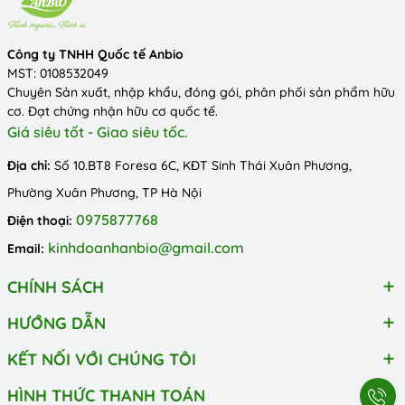
Công ty TNHH Quốc tế Anbio
MST: 0108532049
Chuyên Sản xuất, nhập khẩu, đóng gói, phân phối sản phẩm hữu
cơ. Đạt chứng nhận hữu cơ quốc tế.
Giá siêu tốt - Giao siêu tốc.
Địa chỉ:
Số 10.BT8 Foresa 6C, KĐT Sinh Thái Xuân Phương,
Phường Xuân Phương, TP Hà Nội
0975877768
Điện thoại:
kinhdoanhanbio@gmail.com
Email:
CHÍNH SÁCH
HƯỚNG DẪN
KẾT NỐI VỚI CHÚNG TÔI
HÌNH THỨC THANH TOÁN