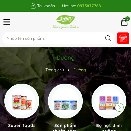
Tài khoản
Hotline:
0975877768
0
Đường
Trang chủ
Đường
Super foods
Sản phẩm
Bộ hạt dinh
thuần chay
dưỡng