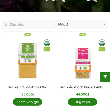
Sắp xếp:
Mặc định
Hạt kê hữu cơ AnBiO 1kg
Hạt kiều mạch hữu cơ AnBio
200g
185.000₫
44.000₫
Thêm vào giỏ
Tùy chọn