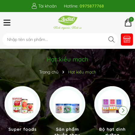
Tài khoản
Hotline:
0975877768
0
Hạt kiều mạch
Trang chủ
Hạt kiều mạch
Super foods
Sản phẩm
Bộ hạt dinh
thuần chay
dưỡng