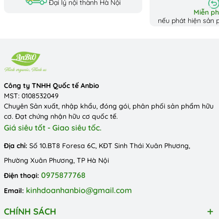
Đại lý nội thành Hà Nội
Miễn phí
nếu phát hiện sản p
Công ty TNHH Quốc tế Anbio
MST: 0108532049
Chuyên Sản xuất, nhập khẩu, đóng gói, phân phối sản phẩm hữu
cơ. Đạt chứng nhận hữu cơ quốc tế.
Giá siêu tốt - Giao siêu tốc.
Địa chỉ:
Số 10.BT8 Foresa 6C, KĐT Sinh Thái Xuân Phương,
Phường Xuân Phương, TP Hà Nội
0975877768
Điện thoại:
kinhdoanhanbio@gmail.com
Email:
CHÍNH SÁCH