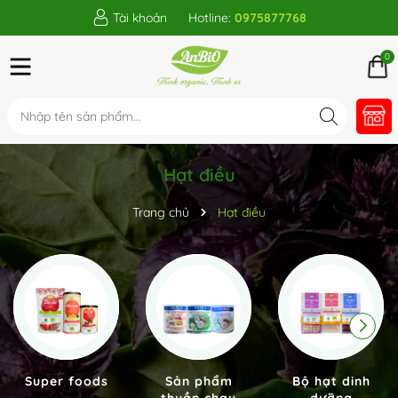
Tài khoản
Hotline:
0975877768
0
Hạt điều
Trang chủ
Hạt điều
Super foods
Sản phẩm
Bộ hạt dinh
thuần chay
dưỡng