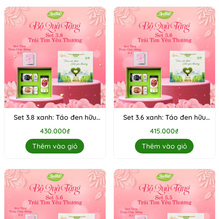
Set 3.8 xanh: Táo đen hữu
Set 3.6 xanh: Táo đen hữu
cơ, táo đỏ hữu cơ, Hạt điều
cơ, Táo đỏ Hotan hữu cơ,
430.000₫
415.000₫
rang muối không vỏ hữu cơ
Hạt điều rang muối có vỏ
hữu cơ
Thêm vào giỏ
Thêm vào giỏ