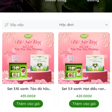
Sắp xếp:
Mặc định
Set 3.10 xanh: Táo đỏ hữu
Set 3.9 xanh: Hạt điều rang
cơ, Macca mộc, Hạt điều
muối có vỏ hữu cơ, Táo đỏ
435.000₫
420.000₫
rang muối không vỏ hữu cơ
hữu cơ, Macca mộc
Thêm vào giỏ
Thêm vào giỏ