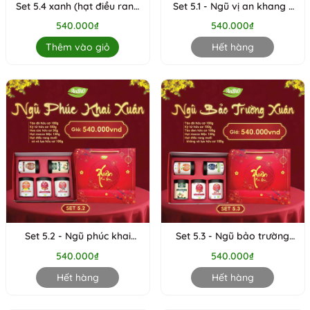
Set 5.4 xanh (hạt điều rang
Set 5.1 - Ngũ vị an khang (
muối có vỏ hữu cơ, hoa cúc
táo đỏ, kỷ tử, hoa cúc, táo
540.000₫
540.000₫
hữu cơ, táo đỏ hữu cơ, táo
đen, hạt điều rang muối có
đen hữu cơ, kỷ tử hữu cơ)
vỏ lụa (hộp tròn thấp))
Thêm vào giỏ
Hết hàng
(Set)
Set 5.2 - Ngũ phúc khai
Set 5.3 - Ngũ bảo trường
xuân ( táo đỏ, kỷ tử, hoa
xuân ( táo đỏ, kỷ tử, táo
540.000₫
540.000₫
cúc, macca, hạt điều rang
đen, macca, hạt điều rang
muối có vỏ lụa (hộp tròn
muối không vỏ lụa (hộp
Hết hàng
Hết hàng
thấp)) (Set)
tròn thấp))