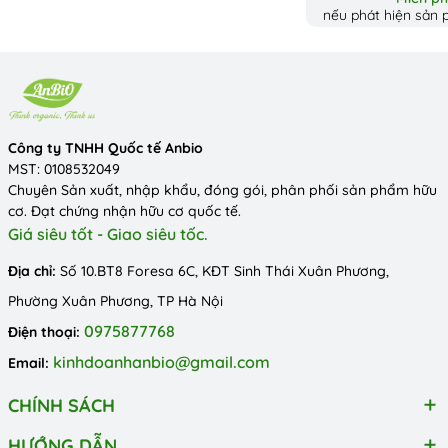
nếu phát hiện sản p
Công ty TNHH Quốc tế Anbio
MST: 0108532049
Chuyên Sản xuất, nhập khẩu, đóng gói, phân phối sản phẩm hữu
cơ. Đạt chứng nhận hữu cơ quốc tế.
Giá siêu tốt - Giao siêu tốc.
Địa chỉ:
Số 10.BT8 Foresa 6C, KĐT Sinh Thái Xuân Phương,
Phường Xuân Phương, TP Hà Nội
0975877768
Điện thoại:
kinhdoanhanbio@gmail.com
Email:
CHÍNH SÁCH
HƯỚNG DẪN