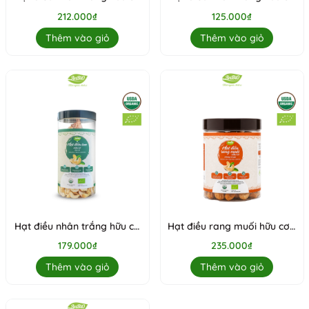
- 400gr
- 250gr
212.000₫
125.000₫
Thêm vào giỏ
Thêm vào giỏ
Hạt điều nhân trắng hữu cơ
Hạt điều rang muối hữu cơ -
WS hạt vỡ 500g
không vỏ lụa 300gr
179.000₫
235.000₫
Thêm vào giỏ
Thêm vào giỏ