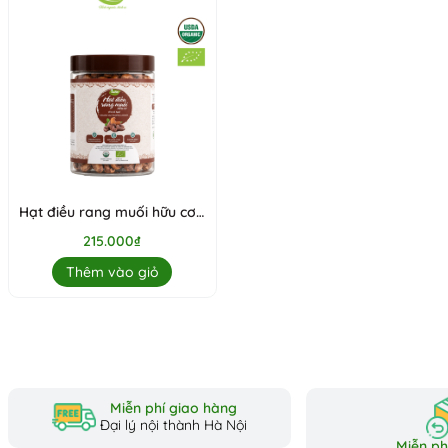
Hạt điều rang muối hữu cơ -
Có vỏ lụa 300gr
215.000₫
Thêm vào giỏ
Miễn phí giao hàng
Đại lý nội thành Hà Nội
Miễn phí