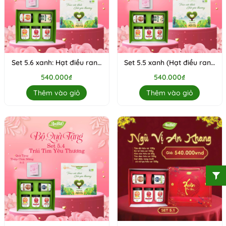
Set 5.6 xanh: Hạt điều rang
Set 5.5 xanh (Hạt điều rang
muối không vỏ HC, Hoa cúc
muối có vỏ HC, Hoa cúc HC,
540.000₫
540.000₫
HC, Táo đỏ HC, Macca mộc,
Táo đỏ HC, Macca mộc, Kỷ
Kỷ tử HC
tử HC)
Thêm vào giỏ
Thêm vào giỏ