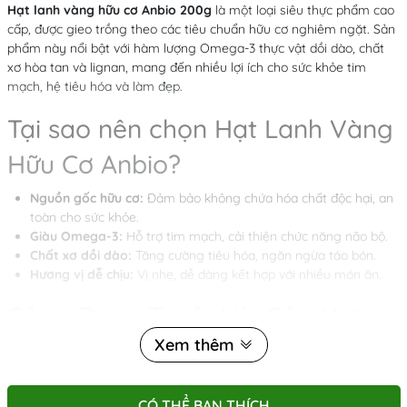
Hạt lanh vàng hữu cơ Anbio 200g
là một loại siêu thực phẩm cao
cấp, được gieo trồng theo các tiêu chuẩn hữu cơ nghiêm ngặt. Sản
phẩm này nổi bật với hàm lượng Omega-3 thực vật dồi dào, chất
xơ hòa tan và lignan, mang đến nhiều lợi ích cho sức khỏe tim
mạch, hệ tiêu hóa và làm đẹp.
Tại sao nên chọn Hạt Lanh Vàng
Hữu Cơ Anbio?
Nguồn gốc hữu cơ:
Đảm bảo không chứa hóa chất độc hại, an
toàn cho sức khỏe.
Giàu Omega-3:
Hỗ trợ tim mạch, cải thiện chức năng não bộ.
Chất xơ dồi dào:
Tăng cường tiêu hóa, ngăn ngừa táo bón.
Hương vị dễ chịu:
Vị nhẹ, dễ dàng kết hợp với nhiều món ăn.
Công Dụng Tuyệt Vời Của Hạt
Xem thêm
Lanh Vàng Hữu Cơ Anbio
⭐ Hỗ trợ tim mạch – giảm cholesterol
CÓ THỂ BẠN THÍCH