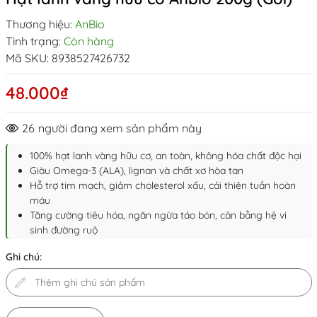
Thương hiệu:
AnBio
Tình trạng:
Còn hàng
Mã SKU:
8938527426732
48.000₫
26
người đang xem sản phẩm này
100% hạt lanh vàng hữu cơ, an toàn, không hóa chất độc hại
Giàu Omega-3 (ALA), lignan và chất xơ hòa tan
Hỗ trợ tim mạch, giảm cholesterol xấu, cải thiện tuần hoàn
máu
Tăng cường tiêu hóa, ngăn ngừa táo bón, cân bằng hệ vi
sinh đường ruộ
Ghi chú: