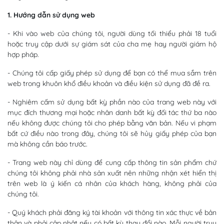
1. Hướng dẫn sử dụng web
- Khi vào web của chúng tôi, người dùng tối thiểu phải 18 tuổi
hoặc truy cập dưới sự giám sát của cha mẹ hay người giám hộ
hợp pháp.
- Chúng tôi cấp giấy phép sử dụng để bạn có thể mua sắm trên
web trong khuôn khổ điều khoản và điều kiện sử dụng đã đề ra.
- Nghiêm cấm sử dụng bất kỳ phần nào của trang web này với
mục đích thương mại hoặc nhân danh bất kỳ đối tác thứ ba nào
nếu không được chúng tôi cho phép bằng văn bản. Nếu vi phạm
bất cứ điều nào trong đây, chúng tôi sẽ hủy giấy phép của bạn
mà không cần báo trước.
- Trang web này chỉ dùng để cung cấp thông tin sản phẩm chứ
chúng tôi không phải nhà sản xuất nên những nhận xét hiển thị
trên web là ý kiến cá nhân của khách hàng, không phải của
chúng tôi.
- Quý khách phải đăng ký tài khoản với thông tin xác thực về bản
thân và phải cập nhật nếu có bất kỳ thay đổi nào. Mỗi người truy