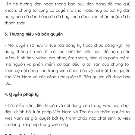
liên hệ hướng dẫn hoặc thông báo hủy đơn hàng đó cho quý
khách. Chúng tôi cũng có quyền từ chối hoặc hủy bỏ bất kỳ đơn
hàng nào dù đơn hàng đó đã hay chưa được xác nhận hoặc đã bị
thanh toán.
3. Thương hiệu và bản quyền
- Mọi quyền sở hữu trí tuệ (đã đăng ký hoặc chưa đăng ký), nội
dung thông tin và tất cả các thiết kế, văn bản, đồ họa, phần
mềm, hình ảnh, video, âm nhạc, âm thanh, biên dịch phần mềm,
mã nguồn và phần mềm cơ bản đều là tài sản của chúng tôi.
Toàn bộ nội dung của trang web được bảo vệ bởi luật bản quyền
của Việt Nam và các công ước quốc tế. Bản quyền đã được bảo
lưu.
4. Quyền pháp lý
- Các điều kiện, điều khoản và nội dung của trang web này được
điều chỉnh bởi luật pháp Việt Nam và Tòa án có thẩm quyền tại
Việt Nam sẽ giải quyết bất kỳ tranh chấp nào phát sinh từ việc
sử dụng trái phép trang web này.