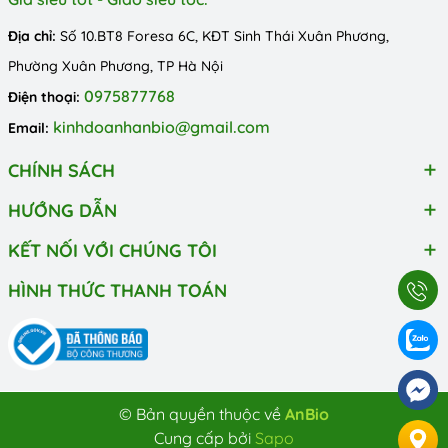
Địa chỉ:
Số 10.BT8 Foresa 6C, KĐT Sinh Thái Xuân Phương,
Phường Xuân Phương, TP Hà Nội
0975877768
Điện thoại:
kinhdoanhanbio@gmail.com
Email:
CHÍNH SÁCH
HƯỚNG DẪN
KẾT NỐI VỚI CHÚNG TÔI
HÌNH THỨC THANH TOÁN
© Bản quyền thuộc về
AnBio
Cung cấp bởi
Sapo