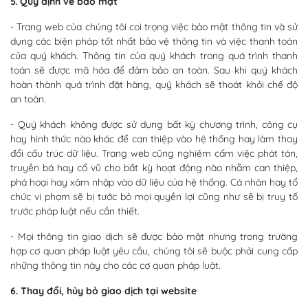
5. Quy định về bảo mật
- Trang web của chúng tôi coi trọng việc bảo mật thông tin và sử
dụng các biện pháp tốt nhất bảo vệ thông tin và việc thanh toán
của quý khách. Thông tin của quý khách trong quá trình thanh
toán sẽ được mã hóa để đảm bảo an toàn. Sau khi quý khách
hoàn thành quá trình đặt hàng, quý khách sẽ thoát khỏi chế độ
an toàn.
- Quý khách không được sử dụng bất kỳ chương trình, công cụ
hay hình thức nào khác để can thiệp vào hệ thống hay làm thay
đổi cấu trúc dữ liệu. Trang web cũng nghiêm cấm việc phát tán,
truyền bá hay cổ vũ cho bất kỳ hoạt động nào nhằm can thiệp,
phá hoại hay xâm nhập vào dữ liệu của hệ thống. Cá nhân hay tổ
chức vi phạm sẽ bị tước bỏ mọi quyền lợi cũng như sẽ bị truy tố
trước pháp luật nếu cần thiết.
- Mọi thông tin giao dịch sẽ được bảo mật nhưng trong trường
hợp cơ quan pháp luật yêu cầu, chúng tôi sẽ buộc phải cung cấp
những thông tin này cho các cơ quan pháp luật.
6. Thay đổi, hủy bỏ giao dịch tại website