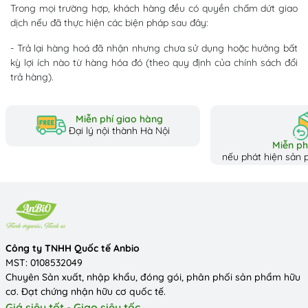
Trong mọi trường hợp, khách hàng đều có quyền chấm dứt giao
dịch nếu đã thực hiện các biện pháp sau đây:
- Trả lại hàng hoá đã nhận nhưng chưa sử dụng hoặc hưởng bất
kỳ lợi ích nào từ hàng hóa đó (theo quy định của chính sách đổi
trả hàng).
Miễn phí giao hàng
Đại lý nội thành Hà Nội
Miễn phí
nếu phát hiện sản p
Công ty TNHH Quốc tế Anbio
MST: 0108532049
Chuyên Sản xuất, nhập khẩu, đóng gói, phân phối sản phẩm hữu
cơ. Đạt chứng nhận hữu cơ quốc tế.
Giá siêu tốt - Giao siêu tốc.