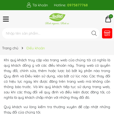
Tài khoản
Hotline:
0975877768
0
Trang chủ
Điều khoản
Khi quý khách truy cập vào trang web của chúng tôi có nghĩa là
quý khách đồng ý với các điều khoản này. Trang web có quyền
thay đổi, chỉnh sửa, thêm hoặc lược bỏ bất kỳ phần nào trong
Quy định và Điều kiện sử dụng, vào bất cứ lúc nào. Các thay đổi
có hiệu lực ngay khi được đăng trên trang web mà không cần
thông báo trước. Và khi quý khách tiếp tục sử dụng trang web,
sau khi các thay đổi về quy định và điều kiện được đăng tải, có
nghĩa là quý khách chấp nhận với những thay đổi đó.
Quý khách vui lòng kiểm tra thường xuyên để cập nhật những
thay đổi của chúng tôi.