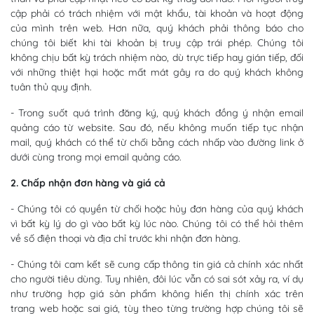
cập phải có trách nhiệm với mật khẩu, tài khoản và hoạt động
của mình trên web. Hơn nữa, quý khách phải thông báo cho
chúng tôi biết khi tài khoản bị truy cập trái phép. Chúng tôi
không chịu bất kỳ trách nhiệm nào, dù trực tiếp hay gián tiếp, đối
với những thiệt hại hoặc mất mát gây ra do quý khách không
tuân thủ quy định.
- Trong suốt quá trình đăng ký, quý khách đồng ý nhận email
quảng cáo từ website. Sau đó, nếu không muốn tiếp tục nhận
mail, quý khách có thể từ chối bằng cách nhấp vào đường link ở
dưới cùng trong mọi email quảng cáo.
2. Chấp nhận đơn hàng và giá cả
- Chúng tôi có quyền từ chối hoặc hủy đơn hàng của quý khách
vì bất kỳ lý do gì vào bất kỳ lúc nào. Chúng tôi có thể hỏi thêm
về số điện thoại và địa chỉ trước khi nhận đơn hàng.
- Chúng tôi cam kết sẽ cung cấp thông tin giá cả chính xác nhất
cho người tiêu dùng. Tuy nhiên, đôi lúc vẫn có sai sót xảy ra, ví dụ
như trường hợp giá sản phẩm không hiển thị chính xác trên
trang web hoặc sai giá, tùy theo từng trường hợp chúng tôi sẽ