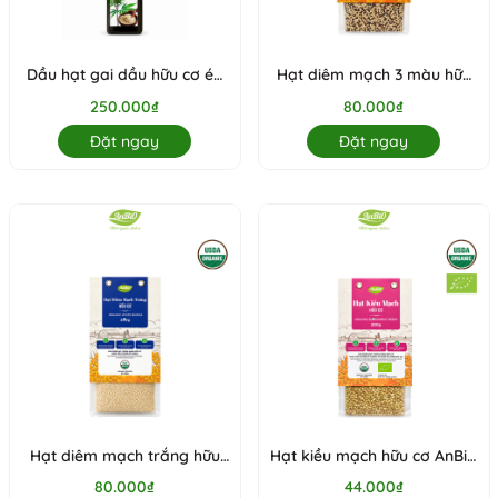
Dầu hạt gai dầu hữu cơ ép
Hạt diêm mạch 3 màu hữu
lạnh Radiant 250ml (Chai)
cơ AnbiO
250.000₫
80.000₫
Đặt ngay
Đặt ngay
Hạt diêm mạch trắng hữu
Hạt kiều mạch hữu cơ AnBio
cơ Anbio
200g
80.000₫
44.000₫