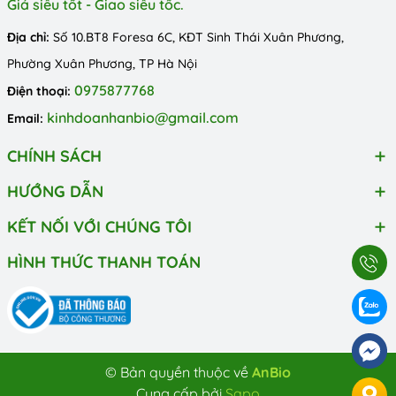
Giá siêu tốt - Giao siêu tốc.
Địa chỉ:
Số 10.BT8 Foresa 6C, KĐT Sinh Thái Xuân Phương,
Phường Xuân Phương, TP Hà Nội
0975877768
Điện thoại:
kinhdoanhanbio@gmail.com
Email:
CHÍNH SÁCH
HƯỚNG DẪN
KẾT NỐI VỚI CHÚNG TÔI
HÌNH THỨC THANH TOÁN
© Bản quyền thuộc về
AnBio
Cung cấp bởi
Sapo