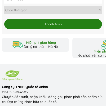
Thanh toán
Miễn phí giao hàng
Đại lý nội thành Hà Nội
Miễn phí
nếu phát hiện sản p
Công ty TNHH Quốc tế Anbio
MST: 0108532049
Chuyên Sản xuất, nhập khẩu, đóng gói, phân phối sản phẩm hữu
cơ. Đạt chứng nhận hữu cơ quốc tế.