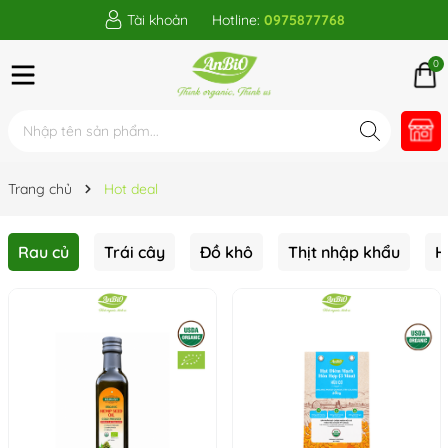
Tài khoản
Hotline:
0975877768
0
Trang chủ
Hot deal
Rau củ
Trái cây
Đồ khô
Thịt nhập khẩu
H