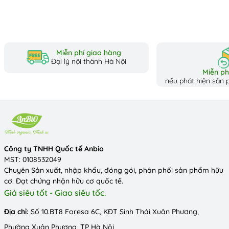
Miễn phí giao hàng
Đại lý nội thành Hà Nội
Miễn phí
nếu phát hiện sản p
Công ty TNHH Quốc tế Anbio
MST: 0108532049
Chuyên Sản xuất, nhập khẩu, đóng gói, phân phối sản phẩm hữu
cơ. Đạt chứng nhận hữu cơ quốc tế.
Giá siêu tốt - Giao siêu tốc.
Địa chỉ:
Số 10.BT8 Foresa 6C, KĐT Sinh Thái Xuân Phương,
Phường Xuân Phương, TP Hà Nội