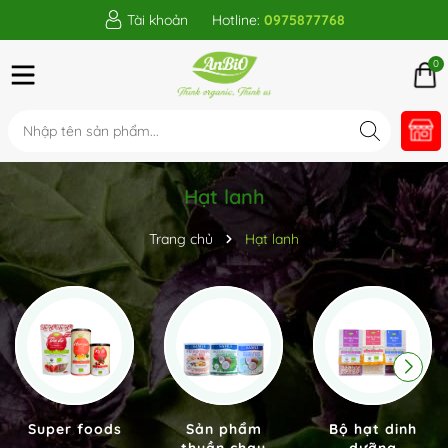
Tài khoản
Hotline:
0975877768
0
Hạt lanh
Trang chủ
Hạt lanh
Super foods
Sản phẩm
Bộ hạt dinh
thuần chay
dưỡng