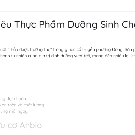
Siêu Thực Phẩm Dưỡng Sinh Ch
ư một "thần dược trường thọ" trong y học cổ truyền phương Đông. Sản 
hanh tự nhiên cùng giá trị dinh dưỡng vượt trội, mang đến nhiều lợi íc
ồng đạt chuẩn.
an toàn và chất lượng.
dụng mỗi ngày.
ữu cơ Anbio