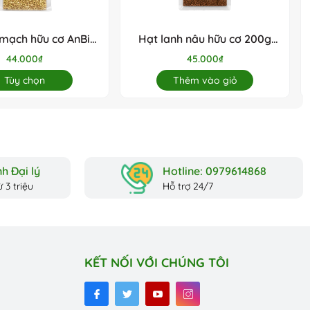
 an toàn tuyệt
 mạch hữu cơ AnBio
Hạt lanh nâu hữu cơ 200g
200g
(Gói)
44.000₫
45.000₫
Tùy chọn
Thêm vào giỏ
 tử uy tín. Hãy
h Đại lý
Hotline: 0979614868
 3 triệu
Hỗ trợ 24/7
KẾT NỐI VỚI CHÚNG TÔI