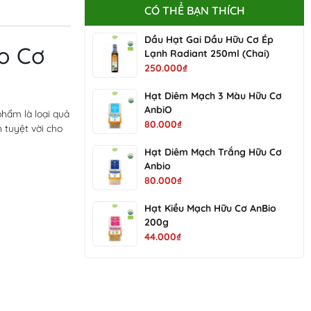
CÓ THỂ BẠN THÍCH
Dầu Hạt Gai Dầu Hữu Cơ Ép
o Cơ
Lạnh Radiant 250ml (Chai)
250.000₫
Hạt Diêm Mạch 3 Màu Hữu Cơ
AnbiO
phẩm là loại quả
80.000₫
h tuyệt vời cho
Hạt Diêm Mạch Trắng Hữu Cơ
Anbio
80.000₫
Hạt Kiều Mạch Hữu Cơ AnBio
200g
44.000₫