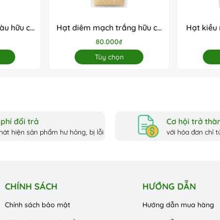
ến cho bạn những trái kỷ tử chất lượng cao nhất, giàu dinh dưỡng và
àu hữu cơ
Hạt diêm mạch trắng hữu cơ
Hạt kiều
Anbio
80.000₫
Tùy chọn
g thực phẩm hữu cơ, siêu thị lớn hoặc trên các trang thương mại điện
những ưu đãi tốt nhất.
ơi trẻ mỗi ngày!
phí đổi trả
Cơ hội trở thàn
hát hiện sản phẩm hư hỏng, bị lỗi
với hóa đơn chỉ từ
CHÍNH SÁCH
HƯỚNG DẪN
Chính sách bảo mật
Hướng dẫn mua hàng