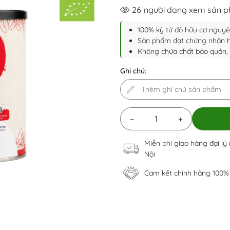
26
người đang xem sản 
100% kỷ tử đỏ hữu cơ nguyê
Sản phẩm đạt chứng nhận h
Không chứa chất bảo quản, 
Ghi chú:
−
+
Miễn phí giao hàng đại lý
Nội
Cam kết chính hãng 100%