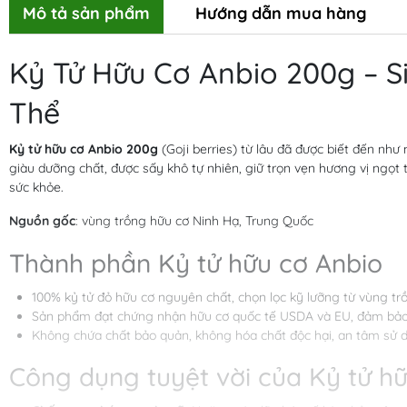
Mô tả sản phẩm
Hướng dẫn mua hàng
Kỷ Tử Hữu Cơ Anbio 200g – 
Thể
Kỷ tử hữu cơ Anbio 200g
(Goji berries) từ lâu đã được biết đến nh
giàu dưỡng chất, được sấy khô tự nhiên, giữ trọn vẹn hương vị ngọt t
sức khỏe.
Nguồn gốc
: vùng trồng hữu cơ Ninh Hạ, Trung Quốc
Thành phần Kỷ tử hữu cơ Anbio
100% kỷ tử đỏ hữu cơ nguyên chất, chọn lọc kỹ lưỡng từ vùng tr
Sản phẩm đạt chứng nhận hữu cơ quốc tế USDA và EU, đảm bảo 
Không chứa chất bảo quản, không hóa chất độc hại, an tâm sử 
Công dụng tuyệt vời của Kỷ tử h