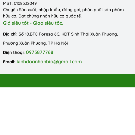
MST: 0108532049
Chuyên Sản xuất, nhập khẩu, đóng gói, phân phối sản phẩm
hữu cơ. Đạt chứng nhận hữu cơ quốc tế.
Giá siêu tốt - Giao siêu tốc.
Địa chỉ:
Số 10.BT8 Foresa 6C, KĐT Sinh Thái Xuân Phương,
Phường Xuân Phương, TP Hà Nội
0975877768
Điện thoại:
kinhdoanhanbio@gmail.com
Email: