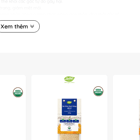
thể khỏi các gốc tự do gây hại.
 trạng, giảm mệt mỏi.
áng khỏe, tăng cường chức năng gan thận, đào thải độc tố.
bệnh tật.
Xem thêm
, kiểm soát đường huyết ở mức an toàn.
thâm nám, hỗ trợ giảm cân, duy trì vóc dáng cân đối.
 Anbio
áo đỏ, hoa cúc để tăng hương vị và công dụng.
g dinh dưỡng cho cả gia đình.
 nhất.
bio?
ến sức khỏe và sắc đẹp một cách tự nhiên. Với nguồn gốc rõ ràng, qu