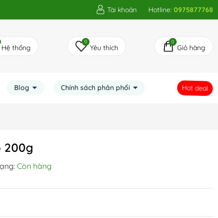
Tài khoản
Hotline:
0975877768
0
0
Hệ thống
Yêu thích
Giỏ hàng
Blog
Chính sách phân phối
Hot deal
o 200g
rạng:
Còn hàng