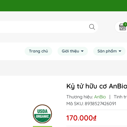
8
Trang chủ
Giới thiệu
Sản phẩm
Kỷ tử hữu cơ AnBi
Thương hiệu:
AnBio
|
Tình t
Mã SKU:
8938527426091
170.000₫