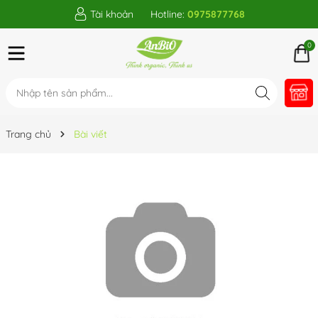
Tài khoản
Hotline:
0975877768
0
Trang chủ
Bài viết