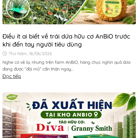
Điều ít ai biết về trái dứa hữu cơ AnBiO trước
khi đến tay người tiêu dùng
Thứ Năm, 18/06/2026
Nghe có vẻ lạ, nhưng trên farm AnBiO, hàng chục nghìn quả dứa
đang được “đội mũ” cẩn thận ngay...
Đọc tiếp