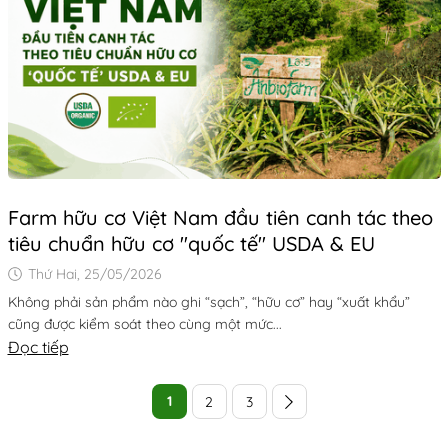
Farm hữu cơ Việt Nam đầu tiên canh tác theo
tiêu chuẩn hữu cơ "quốc tế" USDA & EU
Thứ Hai, 25/05/2026
Không phải sản phẩm nào ghi “sạch”, “hữu cơ” hay “xuất khẩu”
cũng được kiểm soát theo cùng một mức...
Đọc tiếp
1
2
3