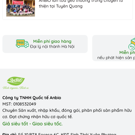
AnBiO lan tỏa yêu thương trong chuyến từ
thiện tại Tuyên Quang
Miễn phí giao hàng
Đại lý nội thành Hà Nội
Miễn phí
nếu phát hiện sản p
Công ty TNHH Quốc tế Anbio
MST: 0108532049
Chuyên Sản xuất, nhập khẩu, đóng gói, phân phối sản phẩm hữu
cơ. Đạt chứng nhận hữu cơ quốc tế.
Giá siêu tốt - Giao siêu tốc.
Địa chỉ:
Số 10.BT8 Foresa 6C, KĐT Sinh Thái Xuân Phương,