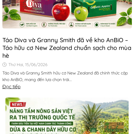
Táo Diva và Granny Smith đã về kho AnBiO –
Táo hữu cơ New Zealand chuẩn sạch cho mùa
hè
Thứ Hai, 15/06/2026
Táo Diva và Granny Smith hữu cơ New Zealand đã chính thức cập
kho AnBiO, mang đến lựa chọn trái...
Đọc tiếp