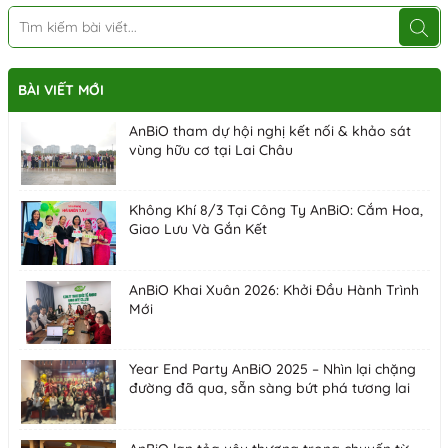
BÀI VIẾT MỚI
AnBiO tham dự hội nghị kết nối & khảo sát
vùng hữu cơ tại Lai Châu
Không Khí 8/3 Tại Công Ty AnBiO: Cắm Hoa,
Giao Lưu Và Gắn Kết
AnBiO Khai Xuân 2026: Khởi Đầu Hành Trình
Mới
Year End Party AnBiO 2025 – Nhìn lại chặng
đường đã qua, sẵn sàng bứt phá tương lai