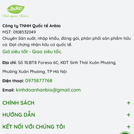
Sau khi mở nắp, bảo quản ngăn mát tủ lạnh
Sử dụng trong thời gian ngắn để đảm bảo hương vị tốt nhất
Công ty TNHH Quốc tế Anbio
MST: 0108532049
Chuyên Sản xuất, nhập khẩu, đóng gói, phân phối sản phẩm hữu
cơ. Đạt chứng nhận hữu cơ quốc tế.
Giá siêu tốt - Giao siêu tốc.
Địa chỉ:
Số 10.BT8 Foresa 6C, KĐT Sinh Thái Xuân Phương,
Phường Xuân Phương, TP Hà Nội
0975877768
Điện thoại:
kinhdoanhanbio@gmail.com
Email:
CHÍNH SÁCH
HƯỚNG DẪN
KẾT NỐI VỚI CHÚNG TÔI