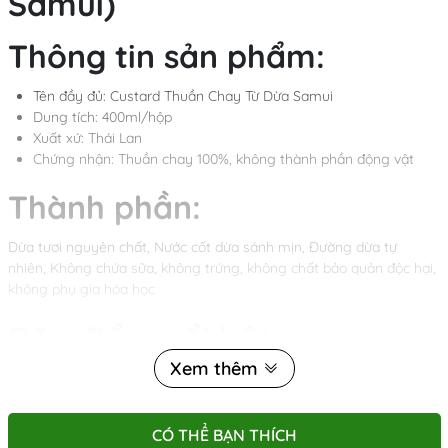
Samui)
Thông tin sản phẩm:
Tên đầy đủ: Custard Thuần Chay Từ Dừa Samui
Dung tích: 400ml/hộp
Xuất xứ: Thái Lan
Chứng nhận: Thuần chay 100%, không thành phần động vật
Thành phần:
Dừa tươi nguyên chất, Nước cốt dừa sánh mịn, Đường dừa tự
nhiên, Không chứa sữa, không trứng, không chất bảo quản độc hại,
không phụ gia hóa học
Đặc điểm nổi bật:
Xem thêm
Thuần chay 100% – Không sữa, không trứng, phù hợp cho người
ăn chay và người dị ứng lactose.
Đậm vị dừa tự nhiên – Hương thơm thanh mát, béo nhẹ, không
CÓ THỂ BẠN THÍCH
ngấy.