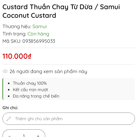
Custard Thuần Chay Từ Dừa / Samui
Coconut Custard
Thương hiệu:
Samui
Tình trạng:
Còn hàng
Mã SKU:
093856995033
110.000₫
26
người đang xem sản phẩm này
Thuần chay 100%
Kết cấu mịn mượt
Đa năng trong chế biến
Ghi chú:
−
+