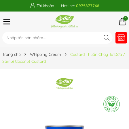
Tài khoản
Hotline:
0975877768
0
Trang chủ
Whipping Cream
Custard Thuần Chay Từ Dừa /
Samui Coconut Custard