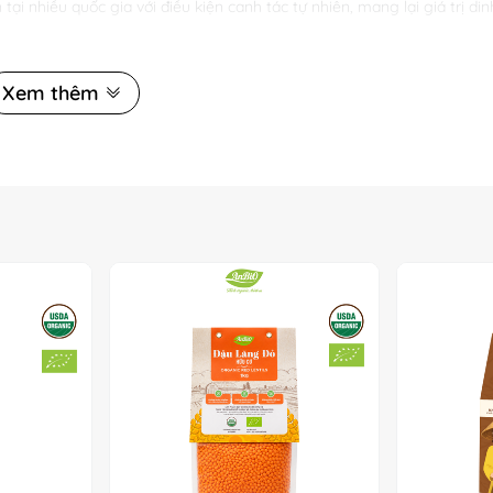
 tại nhiều quốc gia với điều kiện canh tác tự nhiên, mang lại giá trị d
khỏe
Xem thêm
:
ngan, Folate, Sắt
anin (chất chống oxy hóa)
ao
tiểu đường
u hóa
n và bổ dưỡng như: