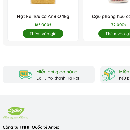
👉 Nên ngâm đậu từ 6–8 tiếng trước khi nấu để đậu mềm và dễ tiêu
Hạt kê hữu cơ AnBiO 1kg
Đậu phộng hữu c
Hướng dẫn bảo quản
200g
185.000₫
72.000₫
Bảo quản nơi khô ráo, thoáng mát
Thêm vào giỏ
Thêm vào gi
Tránh ánh nắng trực tiếp
Đóng kín bao bì sau khi sử dụng để giữ chất lượng sản phẩm
Miễn phí giao hàng
Miễn 
Đại lý nội thành Hà Nội
nếu p
Công ty TNHH Quốc tế Anbio