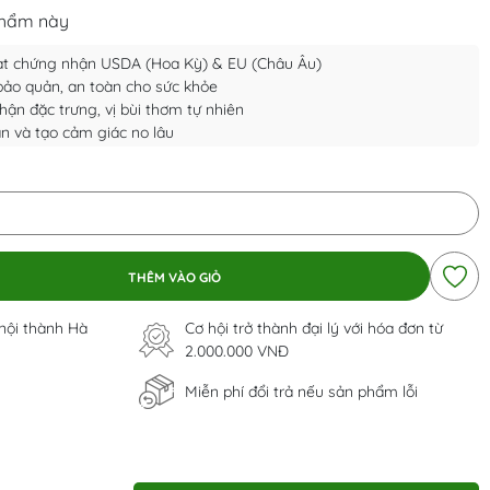
phẩm này
đạt chứng nhận USDA (Hoa Kỳ) & EU (Châu Âu)
ảo quản, an toàn cho sức khỏe
ận đặc trưng, vị bùi thơm tự nhiên
ân và tạo cảm giác no lâu
THÊM VÀO GIỎ
 nội thành Hà
Cơ hội trở thành đại lý với hóa đơn từ
2.000.000 VNĐ
Miễn phí đổi trả nếu sản phẩm lỗi