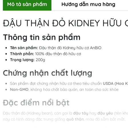
Mô tả sản phẩm
Hướng dẫn mua hàng
ĐẬU THẬN ĐỎ KIDNEY HỮU 
Thông tin sản phẩm
Tên sản phẩm:
Đậu thận đỏ Kidney hữu cơ AnBiO
Thành phần:
100% đậu thận đỏ hữu cơ
Trọng lượng:
200g
Chứng nhận chất lượng
Sản phẩm đạt chứng nhận hữu cơ theo tiêu chuẩn
USDA (Hoa K
Non-GMO
, không hóa chất bảo quản, an toàn cho sức khỏe
Đặc điểm nổi bật
Đậu thận đỏ (Kidney bean), còn gọi là
đậu tây
hay
đậu yêu
(tên kh
này có hình dáng đặc trưng giống
quả thận
, màu đỏ sẫm bắt mắt.