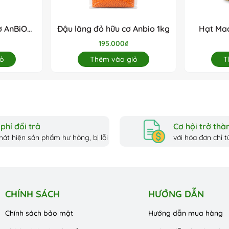
 hóa hơn.
ơ AnBiO
Đậu lăng đỏ hữu cơ Anbio 1kg
Hạt Mac
195.000₫
ỏ
Thêm vào giỏ
T
phí đổi trả
Cơ hội trở thàn
hát hiện sản phẩm hư hỏng, bị lỗi
với hóa đơn chỉ từ
CHÍNH SÁCH
HƯỚNG DẪN
Chính sách bảo mật
Hướng dẫn mua hàng