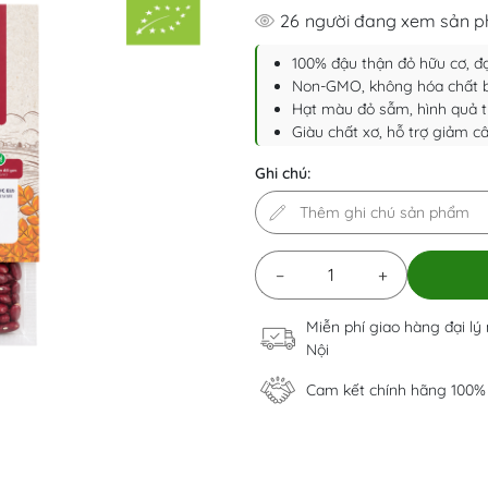
26
người đang xem sản 
100% đậu thận đỏ hữu cơ, 
Non-GMO, không hóa chất b
Hạt màu đỏ sẫm, hình quả th
Giàu chất xơ, hỗ trợ giảm c
Ghi chú:
−
+
Miễn phí giao hàng đại lý
Nội
Cam kết chính hãng 100%