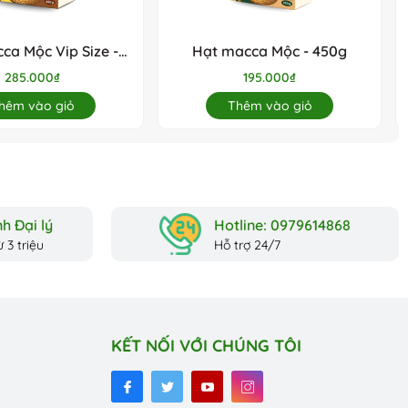
ca Mộc Vip Size -
Hạt macca Mộc - 450g
450g
285.000₫
195.000₫
hêm vào giỏ
Thêm vào giỏ
h Đại lý
Hotline: 0979614868
 3 triệu
Hỗ trợ 24/7
KẾT NỐI VỚI CHÚNG TÔI