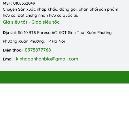
MST: 0108532049
Chuyên Sản xuất, nhập khẩu, đóng gói, phân phối sản phẩm
hữu cơ. Đạt chứng nhận hữu cơ quốc tế.
Giá siêu tốt - Giao siêu tốc.
Địa chỉ:
Số 10.BT8 Foresa 6C, KĐT Sinh Thái Xuân Phương,
Phường Xuân Phương, TP Hà Nội
0975877768
Điện thoại:
kinhdoanhanbio@gmail.com
Email: