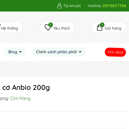
Tài khoản
Hotline:
0975877768
0
0
Hệ thống
Yêu thích
Giỏ hàng
Hot deal
Blog
Chính sách phân phối
 cơ Anbio 200g
rạng:
Còn hàng