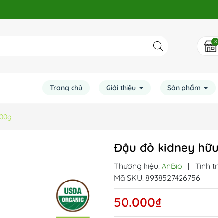
8
Trang chủ
Giới thiệu
Sản phẩm
200g
Đậu đỏ kidney hữu
Thương hiệu:
AnBio
|
Tình t
Mã SKU:
8938527426756
50.000₫