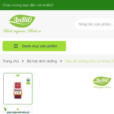
Chào mừng bạn đến với AnBiO!
Danh mục sản phẩm
Chính sách phân phối
Blog
Sản phẩm
Giới thiệu
Trang chủ
Trang chủ
Bộ hạt dinh dưỡng
Đậu đỏ kidney hữu cơ Anbio 