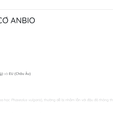
CƠ ANBIO
ỳ)
và
EU (Châu Âu)
oa học
Phaseolus vulgaris
), thường dễ bị nhầm lẫn với đậu đỏ thông t