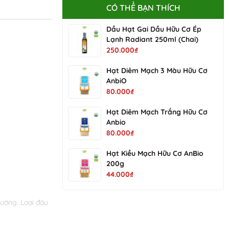
CÓ THỂ BẠN THÍCH
Dầu Hạt Gai Dầu Hữu Cơ Ép
Lạnh Radiant 250ml (Chai)
250.000₫
Hạt Diêm Mạch 3 Màu Hữu Cơ
AnbiO
80.000₫
Hạt Diêm Mạch Trắng Hữu Cơ
Anbio
80.000₫
Hạt Kiều Mạch Hữu Cơ AnBio
200g
44.000₫
hường. Loại đậu