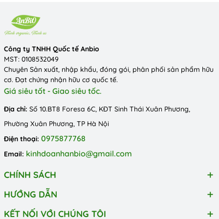
Công ty TNHH Quốc tế Anbio
MST: 0108532049
Chuyên Sản xuất, nhập khẩu, đóng gói, phân phối sản phẩm hữu
cơ. Đạt chứng nhận hữu cơ quốc tế.
Giá siêu tốt - Giao siêu tốc.
Địa chỉ:
Số 10.BT8 Foresa 6C, KĐT Sinh Thái Xuân Phương,
Phường Xuân Phương, TP Hà Nội
0975877768
Điện thoại:
kinhdoanhanbio@gmail.com
Email:
CHÍNH SÁCH
HƯỚNG DẪN
KẾT NỐI VỚI CHÚNG TÔI