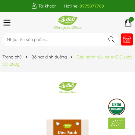
Tài khoản
Hotline:
0975877768
0
Trang chủ
Bộ hạt dinh dưỡng
Đậu nành hữu cơ AnBiO (bóc
vỏ) 200g