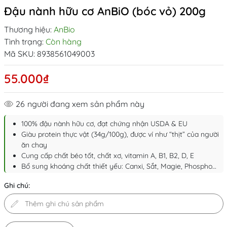
Đậu nành hữu cơ AnBiO (bóc vỏ) 200g
Thương hiệu:
AnBio
Tình trạng:
Còn hàng
Mã SKU:
8938561049003
55.000₫
26
người đang xem sản phẩm này
100% đậu nành hữu cơ, đạt chứng nhận USDA & EU
Giàu protein thực vật (34g/100g), được ví như “thịt” của người
ăn chay
Cung cấp chất béo tốt, chất xơ, vitamin A, B1, B2, D, E
Bổ sung khoáng chất thiết yếu: Canxi, Sắt, Magie, Phospho…
Ghi chú: