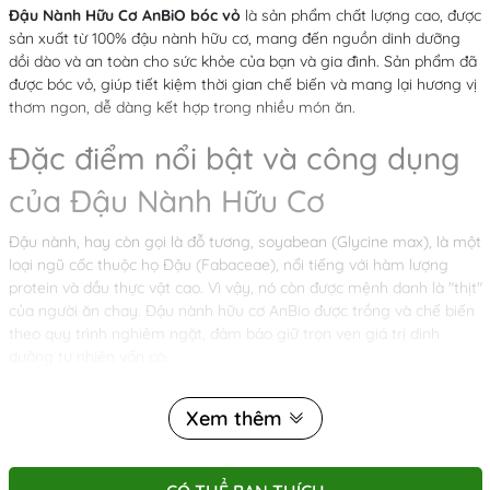
Đậu Nành Hữu Cơ AnBiO bóc vỏ
là sản phẩm chất lượng cao, được
sản xuất từ 100% đậu nành hữu cơ, mang đến nguồn dinh dưỡng
dồi dào và an toàn cho sức khỏe của bạn và gia đình. Sản phẩm đã
được bóc vỏ, giúp tiết kiệm thời gian chế biến và mang lại hương vị
thơm ngon, dễ dàng kết hợp trong nhiều món ăn.
Đặc điểm nổi bật và công dụng
của Đậu Nành Hữu Cơ
Đậu nành, hay còn gọi là đỗ tương, soyabean (Glycine max), là một
loại ngũ cốc thuộc họ Đậu (Fabaceae), nổi tiếng với hàm lượng
protein và dầu thực vật cao. Vì vậy, nó còn được mệnh danh là "thịt"
của người ăn chay. Đậu nành hữu cơ AnBio được trồng và chế biến
theo quy trình nghiêm ngặt, đảm bảo giữ trọn vẹn giá trị dinh
dưỡng tự nhiên vốn có.
Giá trị dinh dưỡng vượt trội
Xem thêm
Trong 100g đậu nành chứa:
Calo: 400 kcal