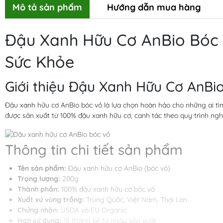
Mô tả sản phẩm
Hướng dẫn mua hàng
Đậu Xanh Hữu Cơ AnBio Bóc
Sức Khỏe
Giới thiệu Đậu Xanh Hữu Cơ AnBi
Đậu xanh hữu cơ AnBio bóc vỏ là lựa chọn hoàn hảo cho những ai tì
được sản xuất từ 100% đậu xanh hữu cơ, canh tác theo quy trình ng
Thông tin chi tiết sản phẩm
Tên sản phẩm:
Đậu xanh hữu cơ AnBio (bóc vỏ)
Trọng lượng:
200g
Thành phần:
100% đậu xanh hữu cơ bóc vỏ
Xuất xứ vùng trồng:
Trung Quốc, Việt Nam, Thái Lan
Chứng nhận:
USDA và EU Organic
Hạn sử dụng:
18 tháng kể từ ngày sản xuất