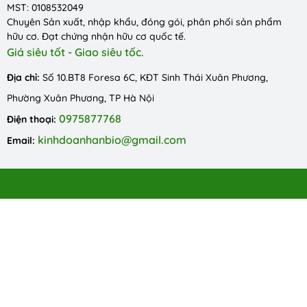
MST: 0108532049
Chuyên Sản xuất, nhập khẩu, đóng gói, phân phối sản phẩm
hữu cơ. Đạt chứng nhận hữu cơ quốc tế.
Giá siêu tốt - Giao siêu tốc.
Địa chỉ:
Số 10.BT8 Foresa 6C, KĐT Sinh Thái Xuân Phương,
Phường Xuân Phương, TP Hà Nội
0975877768
Điện thoại:
kinhdoanhanbio@gmail.com
Email: