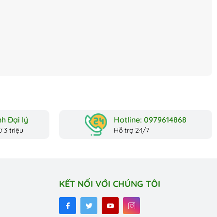
h Đại lý
Hotline: 0979614868
 3 triệu
Hỗ trợ 24/7
KẾT NỐI VỚI CHÚNG TÔI
độ ăn uống