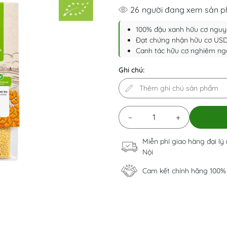
26
người đang xem sản 
100% đậu xanh hữu cơ nguyê
Đạt chứng nhận hữu cơ US
Canh tác hữu cơ nghiêm ngặ
Ghi chú:
−
+
Miễn phí giao hàng đại lý
Nội
Cam kết chính hãng 100%