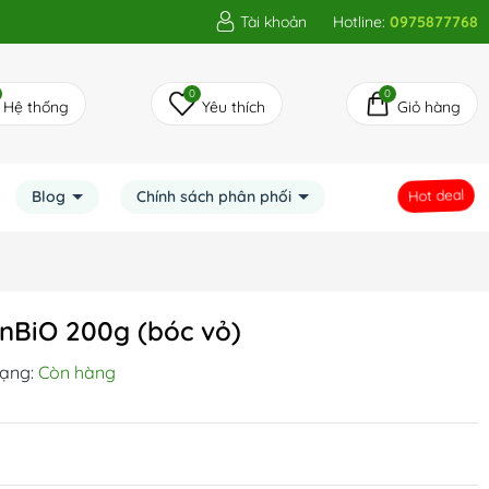
Tài khoản
Hotline:
0975877768
0
0
Hệ thống
Yêu thích
Giỏ hàng
Blog
Chính sách phân phối
Hot deal
nBiO 200g (bóc vỏ)
rạng:
Còn hàng