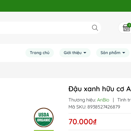
8
Trang chủ
Giới thiệu
Sản phẩm
Đậu xanh hữu cơ A
Thương hiệu:
AnBio
|
Tình t
Mã SKU:
8938527426879
70.000₫