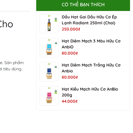
CÓ THỂ BẠN THÍCH
Dầu Hạt Gai Dầu Hữu Cơ Ép
Cho
Lạnh Radiant 250ml (Chai)
250.000₫
Hạt Diêm Mạch 3 Màu Hữu Cơ
AnbiO
80.000₫
hỏe. Sản phẩm
Hạt Diêm Mạch Trắng Hữu Cơ
i tiêu dùng.
Anbio
80.000₫
Hạt Kiều Mạch Hữu Cơ AnBio
200g
44.000₫