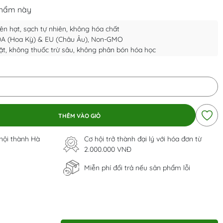
phẩm này
n hạt, sạch tự nhiên, không hóa chất
DA (Hoa Kỳ) & EU (Châu Âu), Non-GMO
t, không thuốc trừ sâu, không phân bón hóa học
THÊM VÀO GIỎ
 nội thành Hà
Cơ hội trở thành đại lý với hóa đơn từ
2.000.000 VNĐ
Miễn phí đổi trả nếu sản phẩm lỗi