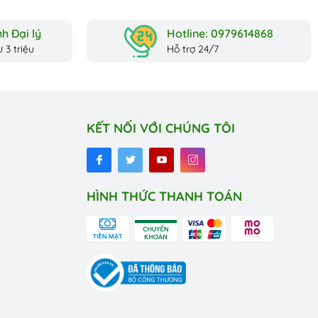
tại...
h Đại lý
Hotline: 0979614868
 3 triệu
Hỗ trợ 24/7
KẾT NỐI VỚI CHÚNG TÔI
HÌNH THỨC THANH TOÁN