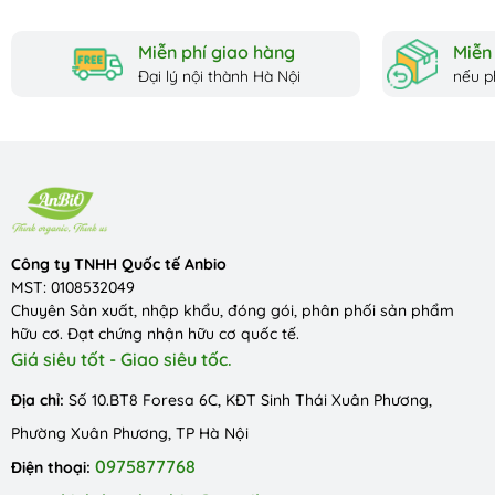
sinh thái sản...
Miễn phí giao hàng
Miễn 
Đại lý nội thành Hà Nội
nếu p
Công ty TNHH Quốc tế Anbio
MST: 0108532049
Chuyên Sản xuất, nhập khẩu, đóng gói, phân phối sản phẩm
hữu cơ. Đạt chứng nhận hữu cơ quốc tế.
Giá siêu tốt - Giao siêu tốc.
Địa chỉ:
Số 10.BT8 Foresa 6C, KĐT Sinh Thái Xuân Phương,
Phường Xuân Phương, TP Hà Nội
0975877768
Điện thoại: