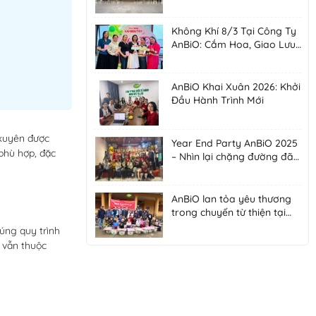
tại Lai Châu
Không Khí 8/3 Tại Công Ty
AnBiO: Cắm Hoa, Giao Lưu
Và Gắn Kết
AnBiO Khai Xuân 2026: Khởi
Đầu Hành Trình Mới
xuyên được
Year End Party AnBiO 2025
 phù hợp, đặc
– Nhìn lại chặng đường đã
qua, sẵn sàng bứt phá
tương lai
AnBiO lan tỏa yêu thương
trong chuyến từ thiện tại
Tuyên Quang
úng quy trình
g vẫn thuộc