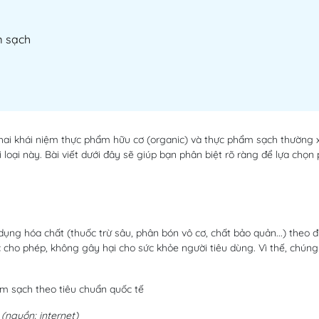
m sạch
hai khái niệm
thực phẩm hữu cơ (organic)
và
thực phẩm sạch
thường 
i loại này. Bài viết dưới đây sẽ giúp bạn phân biệt rõ ràng để lựa chọn
ụng hóa chất (thuốc trừ sâu, phân bón vô cơ, chất bảo quản...) theo đ
c cho phép, không gây hại cho sức khỏe người tiêu dùng. Vì thế, chún
(nguồn: internet)