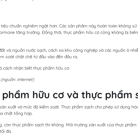
 tiêu chuẩn nghiêm ngặt hơn. Các sản phẩm này hoàn toàn không sử
hormone tăng trưởng. Đồng thời, thực phẩm hữu cơ cũng không bị biến
, đất và nguồn nước sạch, cách xa khu công nghiệp và các nguồn ô nhi
ểm soát chặt chẽ từ đầu vào đến đầu ra.
(nguồn: internet)
c phẩm hữu cơ và thực phẩm 
n sản xuất và mức độ kiểm soát. Thực phẩm sạch cho phép sử dụng hóa
a chất tổng hợp.
g, còn thực phẩm sạch thì không. Môi trường sản xuất của thực phẩm
ối đa.