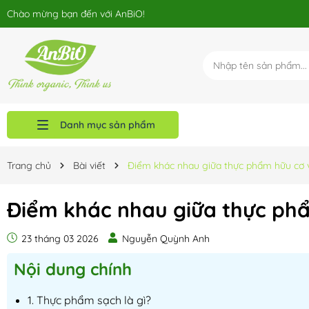
Chào mừng bạn đến với AnBiO!
Danh mục sản phẩm
Chính sách phân phối
Blog
Sản phẩm
Giới thiệu
Trang chủ
Trang chủ
Bài viết
Điểm khác nhau giữa thực phẩm hữu cơ 
Điểm khác nhau giữa thực ph
23 tháng 03 2026
Nguyễn Quỳnh Anh
Nội dung chính
1. Thực phẩm sạch là gì?