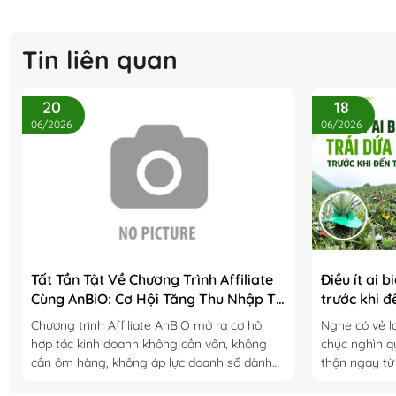
Tin liên quan
20
18
06/2026
06/2026
Tất Tần Tật Về Chương Trình Affiliate
Điều ít ai 
Cùng AnBiO: Cơ Hội Tăng Thu Nhập Từ
trước khi đ
Hệ Sinh Thái Hữu Cơ
Chương trình Affiliate AnBiO mở ra cơ hội
Nghe có vẻ l
hợp tác kinh doanh không cần vốn, không
chục nghìn q
cần ôm hàng, không áp lực doanh số dành
thận ngay từ
cho những ai muốn tạo thêm thu nhập từ hệ
hành động tư