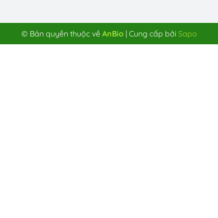
© Bản quyền thuộc về
AnBio
|
Cung cấp bởi
Sapo