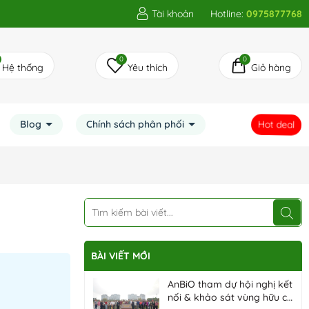
Tài khoản
Hotline:
0975877768
0
0
Hệ thống
Yêu thích
Giỏ hàng
Hot deal
Blog
Chính sách phân phối
BÀI VIẾT MỚI
AnBiO tham dự hội nghị kết
nối & khảo sát vùng hữu cơ