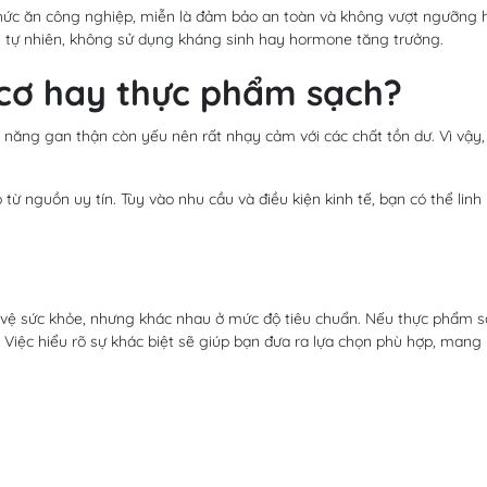
g thức ăn công nghiệp, miễn là đảm bảo an toàn và không vượt ngưỡng 
ăn tự nhiên, không sử dụng kháng sinh hay hormone tăng trưởng.
cơ hay thực phẩm sạch?
ức năng gan thận còn yếu nên rất nhạy cảm với các chất tồn dư. Vì vậ
ừ nguồn uy tín. Tùy vào nhu cầu và điều kiện kinh tế, bạn có thể linh
.
vệ sức khỏe, nhưng khác nhau ở mức độ tiêu chuẩn. Nếu thực phẩm 
Việc hiểu rõ sự khác biệt sẽ giúp bạn đưa ra lựa chọn phù hợp, mang lại