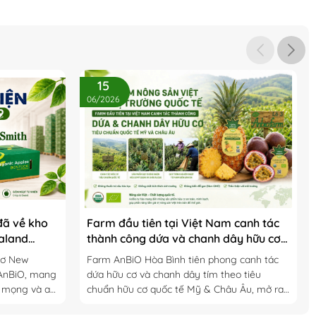
15
06/2026
đã về kho
Farm đầu tiên tại Việt Nam canh tác
aland
thành công dứa và chanh dây hữu cơ
tiêu chuẩn quốc tế Mỹ và châu Âu
cơ New
Farm AnBiO Hòa Bình tiên phong canh tác
 AnBiO, mang
dứa hữu cơ và chanh dây tím theo tiêu
n mọng và an
chuẩn hữu cơ quốc tế Mỹ & Châu Âu, mở ra
a hè này.
hành trình tự chủ nguồn nguyên liệu hữu cơ