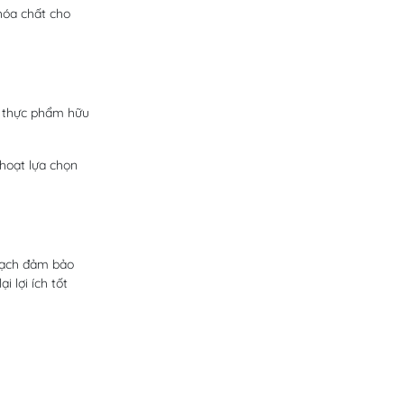
hóa chất cho
y, thực phẩm hữu
 hoạt lựa chọn
sạch đảm bảo
 lợi ích tốt