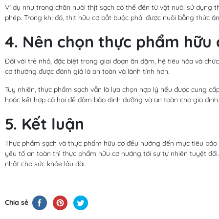
Ví dụ như trong chăn nuôi thịt sạch có thể đến từ vật nuôi sử dụn
phép. Trong khi đó, thịt hữu cơ bắt buộc phải được nuôi bằng thức 
4. Nên chọn thực phẩm hữu 
Đối với trẻ nhỏ, đặc biệt trong giai đoạn ăn dặm, hệ tiêu hóa và ch
cơ thường được đánh giá là an toàn và lành tính hơn.
Tuy nhiên, thực phẩm sạch vẫn là lựa chọn hợp lý nếu được cung cấp t
hoặc kết hợp cả hai để đảm bảo dinh dưỡng và an toàn cho gia đình
5. Kết luận
Thực phẩm sạch và thực phẩm hữu cơ đều hướng đến mục tiêu bảo 
yếu tố an toàn thì thực phẩm hữu cơ hướng tới sự tự nhiên tuyệt đối. 
nhất cho sức khỏe lâu dài.
Chia sẻ