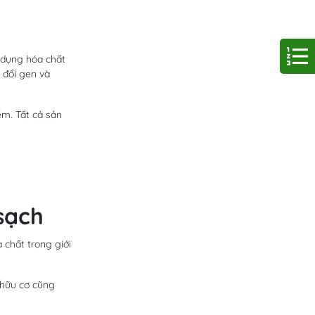
 dụng hóa chất
 đổi gen và
ễm. Tất cả sản
sạch
 chất trong giới
 hữu cơ cũng