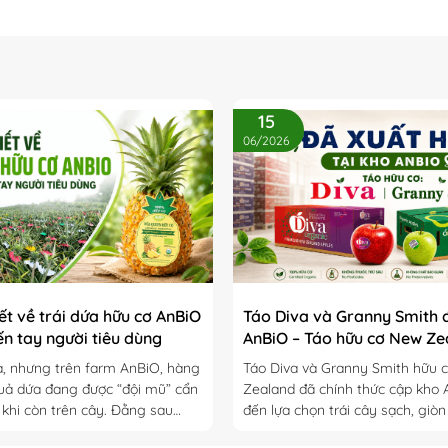
15
06/2026
biết về trái dứa hữu cơ AnBiO
Táo Diva và Granny Smith 
ến tay người tiêu dùng
AnBiO – Táo hữu cơ New Ze
chuẩn sạch cho mùa hè
ạ, nhưng trên farm AnBiO, hàng
Táo Diva và Granny Smith hữu 
uả dứa đang được “đội mũ” cẩn
Zealand đã chính thức cập kho
 khi còn trên cây. Đằng sau
đến lựa chọn trái cây sạch, giò
ởng chừng nhỏ bé ấy là cả...
toàn cho mọi gia đình trong mù