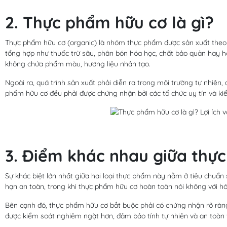
2. Thực phẩm hữu cơ là gì?
Thực phẩm hữu cơ (organic) là nhóm thực phẩm được sản xuất theo
tổng hợp như thuốc trừ sâu, phân bón hóa học, chất bảo quản hay 
không chứa phẩm màu, hương liệu nhân tạo.
Ngoài ra, quá trình sản xuất phải diễn ra trong môi trường tự nhiên
phẩm hữu cơ đều phải được chứng nhận bởi các tổ chức uy tín và ki
3. Điểm khác nhau giữa thự
Sự khác biệt lớn nhất giữa hai loại thực phẩm này nằm ở tiêu chuẩ
hạn an toàn, trong khi thực phẩm hữu cơ hoàn toàn nói không với hó
Bên cạnh đó, thực phẩm hữu cơ bắt buộc phải có chứng nhận rõ ràn
được kiểm soát nghiêm ngặt hơn, đảm bảo tính tự nhiên và an toàn t