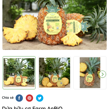
Chia sẻ
Dứa hữu cơ Farm AnBiO