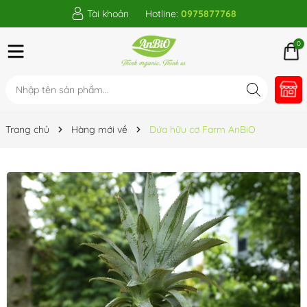
Tài khoản
Hotline:
0975877768
0
Trang chủ
Hàng mới về
Dứa hữu cơ Farm AnBiO