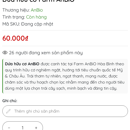
Thương hiệu:
AnBio
Tình trạng:
Còn hàng
Mã SKU:
Đang cập nhật
60.000₫
26
người đang xem sản phẩm này
Dứa hữu cơ AnBiO
được canh tác tại Farm AnBiO Hòa Bình theo
quy trình hữu cơ nghiêm ngặt, hướng tới tiêu chuẩn quốc tế Mỹ
& Châu Âu. Trái thơm tự nhiên, ngọt thanh, mọng nước, được
chăm sóc và thu hoạch chọn lọc nhằm mang đến cho người tiêu
dùng một lựa chọn trái cây sạch, minh bạch và đáng tin cậy.
Ghi chú:
−
+