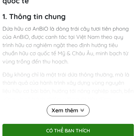
quốc tế
1. Thông tin chung
Dứa hữu cơ AnBiO là dòng trái cây tươi tiên phong
của AnBiO, được canh tác tại Việt Nam theo quy
trình hữu cơ nghiêm ngặt theo định hướng tiêu
chuẩn hữu cơ quốc tế Mỹ & Châu Âu, minh bạch từ
vùng trồng đến thu hoạch.
Đây không chỉ là một trái dứa thông thường, mà là
thành quả của hành trình xây dựng vùng nguyên
liệu hữu cơ bài bản, hướng tới nông nghiệp sạch, bền
vững và có trách nhiệm với người tiêu dùng.
Xem thêm
2. Nguồn gốc
Dứa được trồng tại
Farm AnBiO Hòa Bình
, nơi
CÓ THỂ BẠN THÍCH