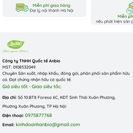
Miễn phí giao hàng
Đại lý nội thành Hà Nội
Miễn phí
nếu phát hiện sản p
Công ty TNHH Quốc tế Anbio
MST: 0108532049
Chuyên Sản xuất, nhập khẩu, đóng gói, phân phối sản phẩm hữu
cơ. Đạt chứng nhận hữu cơ quốc tế.
Giá siêu tốt - Giao siêu tốc.
Địa chỉ:
Số 10.BT8 Foresa 6C, KĐT Sinh Thái Xuân Phương,
Phường Xuân Phương, TP Hà Nội
0975877768
Điện thoại:
kinhdoanhanbio@gmail.com
Email: