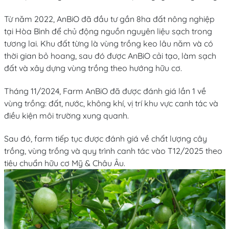
Từ năm 2022, AnBiO đã đầu tư gần 8ha đất nông nghiệp
tại Hòa Bình để chủ động nguồn nguyên liệu sạch trong
tương lai. Khu đất từng là vùng trồng keo lâu năm và có
thời gian bỏ hoang, sau đó được AnBiO cải tạo, làm sạch
đất và xây dựng vùng trồng theo hướng hữu cơ.
Tháng 11/2024, Farm AnBiO đã được đánh giá lần 1 về
vùng trồng: đất, nước, không khí, vị trí khu vực canh tác và
điều kiện môi trường xung quanh.
Sau đó, farm tiếp tục được đánh giá về chất lượng cây
trồng, vùng trồng và quy trình canh tác vào T12/2025 theo
tiêu chuẩn hữu cơ Mỹ & Châu Âu.