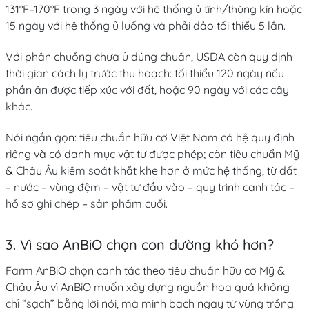
131°F–170°F trong 3 ngày với hệ thống ủ tĩnh/thùng kín hoặc
15 ngày với hệ thống ủ luống và phải đảo tối thiểu 5 lần.
Với phân chuồng chưa ủ đúng chuẩn, USDA còn quy định
thời gian cách ly trước thu hoạch: tối thiểu 120 ngày nếu
phần ăn được tiếp xúc với đất, hoặc 90 ngày với các cây
khác.
Nói ngắn gọn: tiêu chuẩn hữu cơ Việt Nam có hệ quy định
riêng và có danh mục vật tư được phép; còn tiêu chuẩn Mỹ
& Châu Âu kiểm soát khắt khe hơn ở mức hệ thống, từ đất
– nước – vùng đệm – vật tư đầu vào – quy trình canh tác –
hồ sơ ghi chép – sản phẩm cuối.
3. Vì sao AnBiO chọn con đường khó hơn?
Farm AnBiO chọn canh tác theo tiêu chuẩn hữu cơ Mỹ &
Châu Âu vì AnBiO muốn xây dựng nguồn hoa quả không
chỉ “sạch” bằng lời nói, mà minh bạch ngay từ vùng trồng.