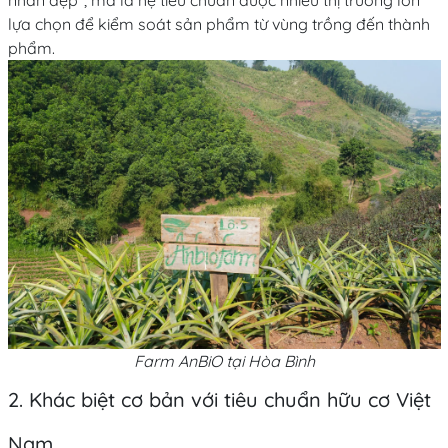
lựa chọn để kiểm soát sản phẩm từ vùng trồng đến thành
phẩm.
Farm AnBiO tại Hòa Bình
2. Khác biệt cơ bản với tiêu chuẩn hữu cơ Việt
Nam