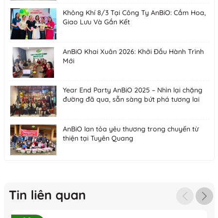
Không Khí 8/3 Tại Công Ty AnBiO: Cắm Hoa,
Giao Lưu Và Gắn Kết
AnBiO Khai Xuân 2026: Khởi Đầu Hành Trình
Mới
Year End Party AnBiO 2025 – Nhìn lại chặng
đường đã qua, sẵn sàng bứt phá tương lai
AnBiO lan tỏa yêu thương trong chuyến từ
thiện tại Tuyên Quang
Tin liên quan