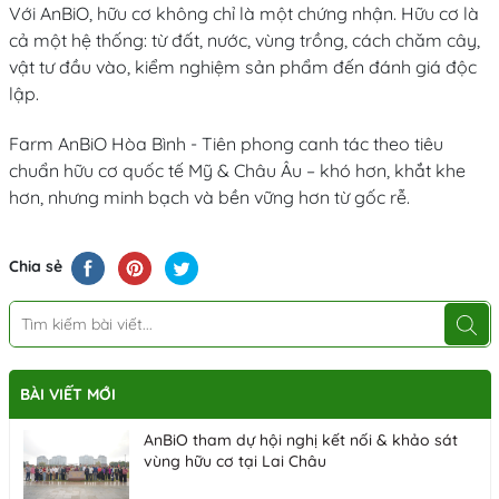
Với AnBiO, hữu cơ không chỉ là một chứng nhận. Hữu cơ là
cả một hệ thống: từ đất, nước, vùng trồng, cách chăm cây,
vật tư đầu vào, kiểm nghiệm sản phẩm đến đánh giá độc
lập.
Farm AnBiO Hòa Bình - Tiên phong canh tác theo tiêu
chuẩn hữu cơ quốc tế Mỹ & Châu Âu – khó hơn, khắt khe
hơn, nhưng minh bạch và bền vững hơn từ gốc rễ.
Chia sẻ
BÀI VIẾT MỚI
AnBiO tham dự hội nghị kết nối & khảo sát
vùng hữu cơ tại Lai Châu