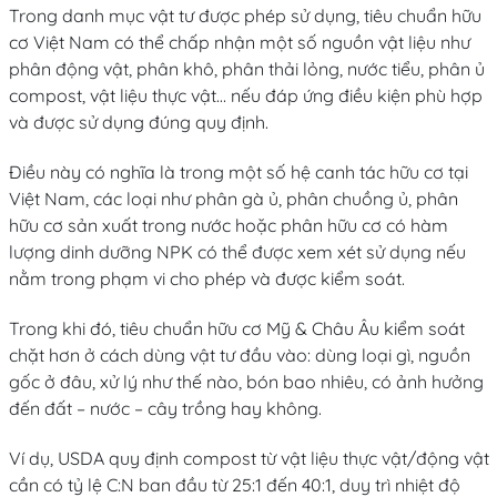
Trong danh mục vật tư được phép sử dụng, tiêu chuẩn hữu
cơ Việt Nam có thể chấp nhận một số nguồn vật liệu như
phân động vật, phân khô, phân thải lỏng, nước tiểu, phân ủ
compost, vật liệu thực vật… nếu đáp ứng điều kiện phù hợp
và được sử dụng đúng quy định.
Điều này có nghĩa là trong một số hệ canh tác hữu cơ tại
Việt Nam, các loại như phân gà ủ, phân chuồng ủ, phân
hữu cơ sản xuất trong nước hoặc phân hữu cơ có hàm
lượng dinh dưỡng NPK có thể được xem xét sử dụng nếu
nằm trong phạm vi cho phép và được kiểm soát.
Trong khi đó, tiêu chuẩn hữu cơ Mỹ & Châu Âu kiểm soát
chặt hơn ở cách dùng vật tư đầu vào: dùng loại gì, nguồn
gốc ở đâu, xử lý như thế nào, bón bao nhiêu, có ảnh hưởng
đến đất – nước – cây trồng hay không.
Ví dụ, USDA quy định compost từ vật liệu thực vật/động vật
cần có tỷ lệ C:N ban đầu từ 25:1 đến 40:1, duy trì nhiệt độ