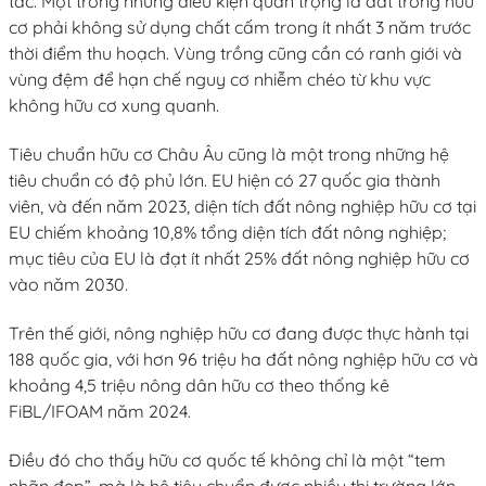
tác. Một trong những điều kiện quan trọng là đất trồng hữu
cơ phải không sử dụng chất cấm trong ít nhất 3 năm trước
thời điểm thu hoạch. Vùng trồng cũng cần có ranh giới và
vùng đệm để hạn chế nguy cơ nhiễm chéo từ khu vực
không hữu cơ xung quanh.
Tiêu chuẩn hữu cơ Châu Âu cũng là một trong những hệ
tiêu chuẩn có độ phủ lớn. EU hiện có 27 quốc gia thành
viên, và đến năm 2023, diện tích đất nông nghiệp hữu cơ tại
EU chiếm khoảng 10,8% tổng diện tích đất nông nghiệp;
mục tiêu của EU là đạt ít nhất 25% đất nông nghiệp hữu cơ
vào năm 2030.
Trên thế giới, nông nghiệp hữu cơ đang được thực hành tại
188 quốc gia, với hơn 96 triệu ha đất nông nghiệp hữu cơ và
khoảng 4,5 triệu nông dân hữu cơ theo thống kê
FiBL/IFOAM năm 2024.
Điều đó cho thấy hữu cơ quốc tế không chỉ là một “tem
nhãn đẹp”, mà là hệ tiêu chuẩn được nhiều thị trường lớn