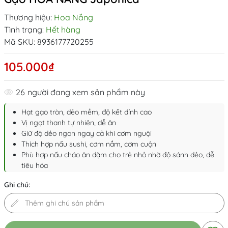
Thương hiệu:
Hoa Nắng
Tình trạng:
Hết hàng
Mã SKU:
8936177720255
105.000₫
26
người đang xem sản phẩm này
Hạt gạo tròn, dẻo mềm, độ kết dính cao
Vị ngọt thanh tự nhiên, dễ ăn
Giữ độ dẻo ngon ngay cả khi cơm nguội
Thích hợp nấu sushi, cơm nắm, cơm cuộn
Phù hợp nấu cháo ăn dặm cho trẻ nhỏ nhờ độ sánh dẻo, dễ
tiêu hóa
Ghi chú: