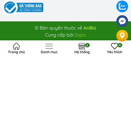
© Bản quyền thuộc về
AnBio
Cung cấp bởi
Sapo
8
0
Trang chủ
Danh mục
Hệ thống
Yêu thích