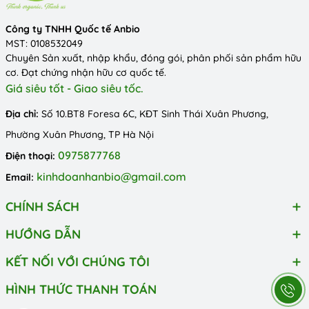
Công ty TNHH Quốc tế Anbio
MST: 0108532049
Chuyên Sản xuất, nhập khẩu, đóng gói, phân phối sản phẩm hữu
cơ. Đạt chứng nhận hữu cơ quốc tế.
Giá siêu tốt - Giao siêu tốc.
Địa chỉ:
Số 10.BT8 Foresa 6C, KĐT Sinh Thái Xuân Phương,
Phường Xuân Phương, TP Hà Nội
0975877768
Điện thoại:
kinhdoanhanbio@gmail.com
Email:
CHÍNH SÁCH
HƯỚNG DẪN
KẾT NỐI VỚI CHÚNG TÔI
HÌNH THỨC THANH TOÁN