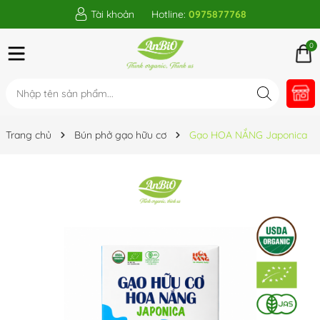
Tài khoản
Hotline:
0975877768
0
Trang chủ
Bún phở gạo hữu cơ
Gạo HOA NẮNG Japonica