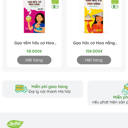
Gạo tấm hữu cơ Hoa
Gạo hữu cơ Hoa nắng
Nắng (1kg)
Vàng Lúa chín 2kg
58.000₫
158.000₫
Hết hàng
Hết hàng
Miễn phí giao hàng
Đại lý nội thành Hà Nội
Miễn phí
nếu phát hiện sản p