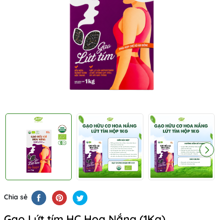
Chia sẻ
Gạo Lứt tím HC Hoa Nắng (1Kg)