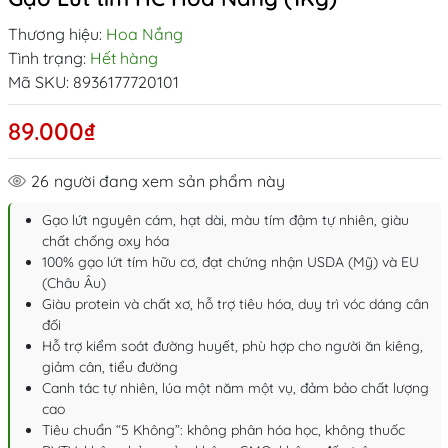
Thương hiệu:
Hoa Nắng
Tình trạng:
Hết hàng
Mã SKU:
8936177720101
89.000₫
26
người đang xem sản phẩm này
Gạo lứt nguyên cám, hạt dài, màu tím đậm tự nhiên, giàu
chất chống oxy hóa
100% gạo lứt tím hữu cơ, đạt chứng nhận USDA (Mỹ) và EU
(Châu Âu)
Giàu protein và chất xơ, hỗ trợ tiêu hóa, duy trì vóc dáng cân
đối
Hỗ trợ kiểm soát đường huyết, phù hợp cho người ăn kiêng,
giảm cân, tiểu đường
Canh tác tự nhiên, lúa một năm một vụ, đảm bảo chất lượng
cao
Tiêu chuẩn “5 Không”: không phân hóa học, không thuốc