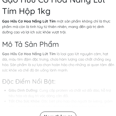
Tím Hộp 1kg
Gạo Hữu Cơ Hoa Nắng Lứt Tím
một sản phẩm không chỉ là thực
phẩm mà còn là tinh túy từ thiên nhiên, mang đến giá trị dinh
dưỡng cao và lợi ích sức khỏe vượt trội.
Mô Tả Sản Phẩm
Gạo Hữu Cơ Hoa Nắng Lứt Tím
là loại gạo lứt nguyên cám, hạt
dài, màu tím đậm đặc trưng, chứa hàm lượng cao chất chống oxy
hóa. Sản phẩm là sự lựa chọn hoàn hảo cho những ai quan tâm đến
sức khỏe và chế độ ăn uống lành mạnh.
Đặc Điểm Nổi Bật:
Giàu Dinh Dưỡng:
Cung cấp protein và chất xơ dồi dào, hỗ trợ
tiêu hóa và duy trì vóc dáng cân đối.
Tốt Cho Sức Khỏe:
Đặc biệt phù hợp cho người ăn kiêng, giảm
cân, và người có bệnh tiểu đường nhờ khả năng kiểm soát
đường huyết.