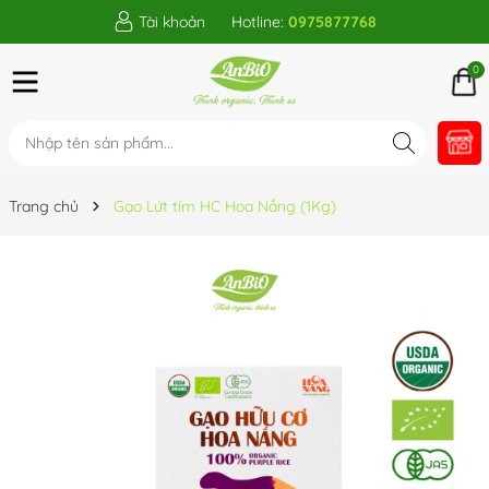
Tài khoản
Hotline:
0975877768
0
Trang chủ
Gạo Lứt tím HC Hoa Nắng (1Kg)