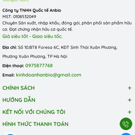
Công ty TNHH Quốc tế Anbio
MST: 0108532049
Chuyên Sản xuất, nhập khẩu, đóng gói, phân phối sản phẩm hữu
cơ. Đạt chứng nhận hữu cơ quốc tế.
Giá siêu tốt - Giao siêu tốc.
Địa chỉ:
Số 10.BT8 Foresa 6C, KĐT Sinh Thái Xuân Phương,
Phường Xuân Phương, TP Hà Nội
0975877768
Điện thoại:
kinhdoanhanbio@gmail.com
Email:
CHÍNH SÁCH
HƯỚNG DẪN
KẾT NỐI VỚI CHÚNG TÔI
HÌNH THỨC THANH TOÁN