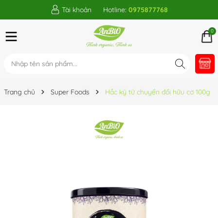
Tài khoản
Hotline:
0975877768
0
Trang chủ
Super Foods
Hắc kỷ tử chuyển đổi hữu cơ 100g