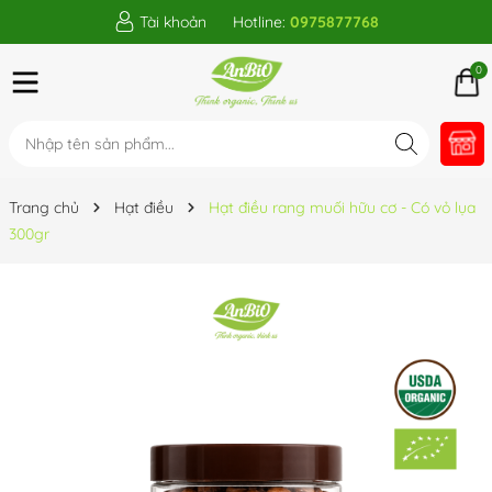
Tài khoản
Hotline:
0975877768
0
Trang chủ
Hạt điều
Hạt điều rang muối hữu cơ - Có vỏ lụa
300gr