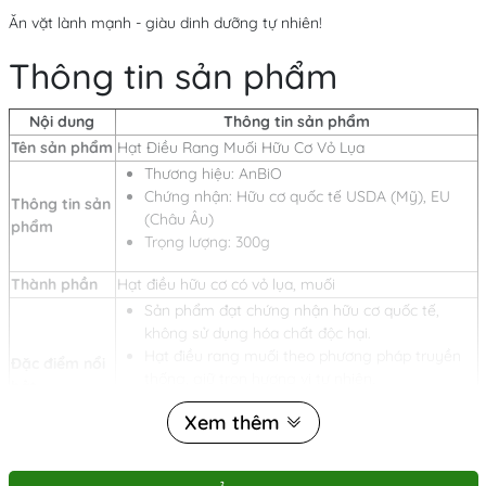
Ăn vặt lành mạnh - giàu dinh dưỡng tự nhiên!
Thông tin sản phẩm
Nội dung
Thông tin sản phẩm
Tên sản phẩm
Hạt Điều Rang Muối Hữu Cơ Vỏ Lụa
Thương hiệu: AnBiO
Chứng nhận: Hữu cơ quốc tế USDA (Mỹ), EU
Thông tin sản
(Châu Âu)
phẩm
Trọng lượng: 300g
Thành phần
Hạt điều hữu cơ có vỏ lụa, muối
Sản phẩm đạt chứng nhận hữu cơ quốc tế,
không sử dụng hóa chất độc hại.
Hạt điều rang muối theo phương pháp truyền
Đặc điểm nổi
thống, giữ trọn hương vị tự nhiên.
bật
Giữ nguyên vỏ lụa giúp tăng hương vị và giá trị
Xem thêm
dinh dưỡng.
Giúp hỗ trợ tim mạch, kiểm soát cholesterol.