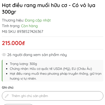
Hạt điều rang muối hữu cơ - Có vỏ lụa
300gr
Thương hiệu:
Đang cập nhật
Tình trạng:
Còn hàng
Mã SKU:
8938527426367
215.000₫
26
người đang xem sản phẩm này
Trọng lượng: 300g
Chứng nhận: Hữu cơ quốc tế USDA (Mỹ), EU (Châu Âu)
Hạt điều rang muối theo phương pháp truyền thống, giữ trọn
hương vị tự nhiên.
Ghi chú: