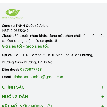
Công ty TNHH Quốc tế Anbio
MST: 0108532049
Chuyên Sản xuất, nhập khẩu, đóng gói, phân phối sản phẩm hữu
cơ. Đạt chứng nhận hữu cơ quốc tế.
Giá siêu tốt - Giao siêu tốc.
Địa chỉ:
Số 10.BT8 Foresa 6C, KĐT Sinh Thái Xuân Phương,
Phường Xuân Phương, TP Hà Nội
0975877768
Điện thoại:
kinhdoanhanbio@gmail.com
Email:
CHÍNH SÁCH
HƯỚNG DẪN
KẾT NỐI VỚI CHÚNG TÔI