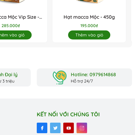
ca Mộc Vip Size -
Hạt macca Mộc - 450g
450g
285.000₫
195.000₫
hêm vào giỏ
Thêm vào giỏ
h Đại lý
Hotline: 0979614868
 3 triệu
Hỗ trợ 24/7
KẾT NỐI VỚI CHÚNG TÔI