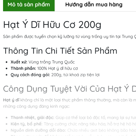
Mô tả sản phẩm
Hướng dẫn mua hàng
Hạt Ý Dĩ Hữu Cơ 200g
Sản phẩm được tuyển chọn kỹ lưỡng từ vùng trồng uy tín tại Trung Q
Thông Tin Chi Tiết Sản Phẩm
Xuất xứ:
Vùng trồng Trung Quốc
Thành phần:
100% Hạt ý dĩ hữu cơ
Quy cách đóng gói:
200g, túi khoá zip tiện lợi
Công Dụng Tuyệt Vời Của Hạt Ý 
Hạt ý dĩ
không chỉ là một loại thực phẩm thông thường, mà còn là một
những công dụng đáng kinh ngạc:
Thanh nhiệt, giải độc:
Giúp cơ thể loại bỏ độc tố, mang lại sự t
Kiện tỳ, bổ phế:
Tăng cường chức năng tiêu hóa, hỗ trợ hệ hô h
Nguồn dinh dưỡng dồi dào:
Chứa nhiều axit béo không bão hòa (ax