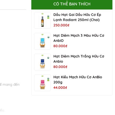
CÓ THỂ BẠN THÍCH
Dầu Hạt Gai Dầu Hữu Cơ Ép
Lạnh Radiant 250ml (Chai)
250.000₫
Hạt Diêm Mạch 3 Màu Hữu Cơ
AnbiO
80.000₫
Hạt Diêm Mạch Trắng Hữu Cơ
Anbio
80.000₫
Hạt Kiều Mạch Hữu Cơ AnBio
200g
 dĩ mang đến
44.000₫
yếu.