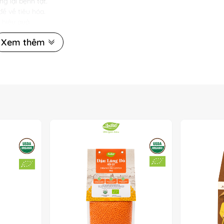
g lại bệnh tật.
ề về tiêu hóa.
 hiệu quả.
 axit béo.
Xem thêm
 tiết sữa và lợi sữa.
ng cản trở sự phát triển của tế bào ung thư.
u Cơ
bổ dưỡng:
bổ dưỡng.
ăng giá trị dinh dưỡng.
 dinh dưỡng cho bé.
tỷ lệ 1 phần hạt và 2 phần nước trong 30-45 phút.
n tráng miệng và nhiều món khác.
ở nơi khô ráo, thoáng mát, tránh ánh sáng trực tiếp.