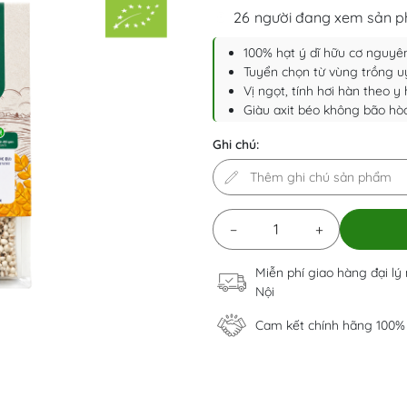
26
người đang xem sản 
100% hạt ý dĩ hữu cơ nguyê
Tuyển chọn từ vùng trồng u
Vị ngọt, tính hơi hàn theo y
Giàu axit béo không bão hòa (
Ghi chú:
−
+
Miễn phí giao hàng đại lý
Nội
Cam kết chính hãng 100%