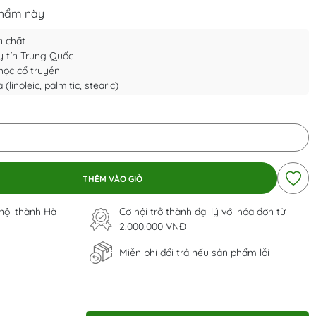
phẩm này
n chất
y tín Trung Quốc
 học cổ truyền
linoleic, palmitic, stearic)
THÊM VÀO GIỎ
 nội thành Hà
Cơ hội trở thành đại lý với hóa đơn từ
2.000.000 VNĐ
Miễn phí đổi trả nếu sản phẩm lỗi