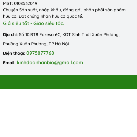
MST: 0108532049
Chuyên Sản xuất, nhập khẩu, đóng gói, phân phối sản phẩm
hữu cơ. Đạt chứng nhận hữu cơ quốc tế.
Giá siêu tốt - Giao siêu tốc.
Địa chỉ:
Số 10.BT8 Foresa 6C, KĐT Sinh Thái Xuân Phương,
Phường Xuân Phương, TP Hà Nội
0975877768
Điện thoại:
kinhdoanhanbio@gmail.com
Email: