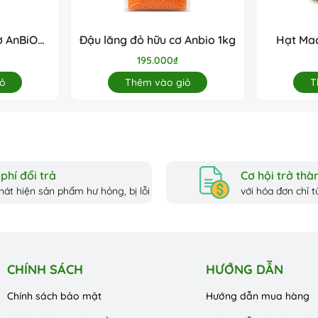
ơ AnBiO
Đậu lăng đỏ hữu cơ Anbio 1kg
Hạt Mac
195.000₫
ỏ
Thêm vào giỏ
T
phí đổi trả
Cơ hội trở thàn
hát hiện sản phẩm hư hỏng, bị lỗi
với hóa đơn chỉ từ
CHÍNH SÁCH
HƯỚNG DẪN
Chính sách bảo mật
Hướng dẫn mua hàng