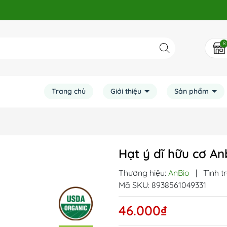
8
Trang chủ
Giới thiệu
Sản phẩm
Hạt ý dĩ hữu cơ A
Thương hiệu:
AnBio
|
Tình t
Mã SKU:
8938561049331
46.000₫