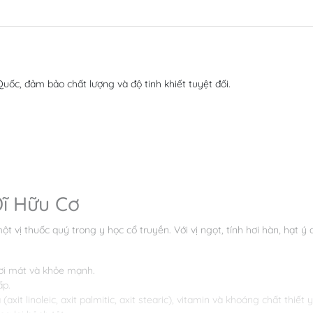
uốc, đảm bảo chất lượng và độ tinh khiết tuyệt đối.
Dĩ Hữu Cơ
 vị thuốc quý trong y học cổ truyền. Với vị ngọt, tính hơi hàn, hạt ý
ươi mát và khỏe mạnh.
ấp.
it linoleic, axit palmitic, axit stearic), vitamin và khoáng chất thiết 