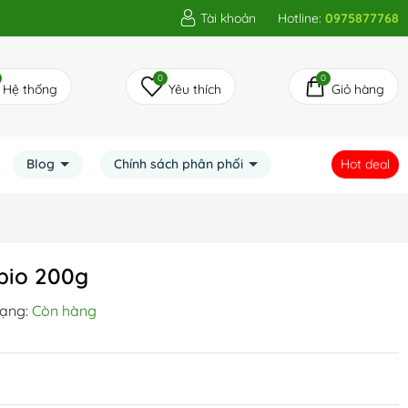
Tài khoản
Hotline:
0975877768
0
0
Hệ thống
Yêu thích
Giỏ hàng
Hot deal
Blog
Chính sách phân phối
nbio 200g
rạng:
Còn hàng