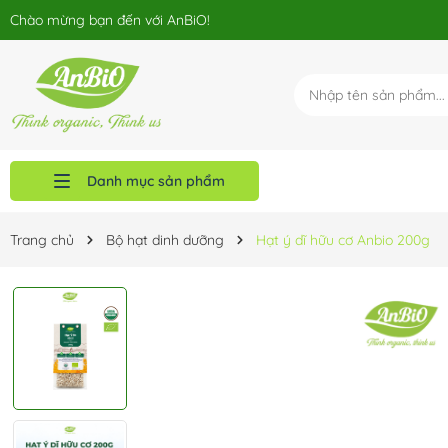
Chào mừng bạn đến với AnBiO!
Danh mục sản phẩm
Chính sách phân phối
Blog
Sản phẩm
Giới thiệu
Trang chủ
Trang chủ
Bộ hạt dinh dưỡng
Hạt ý dĩ hữu cơ Anbio 200g