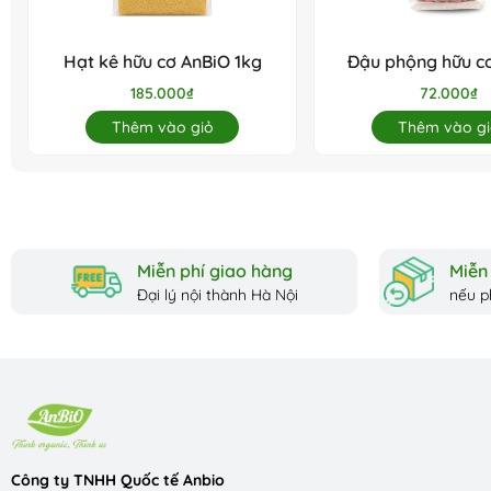
Sản phẩm dùng được cho bé từ 1 tuổi trở lên.
Không nên dùng cho phụ nữ đang mang thai.
Hạt kê hữu cơ AnBiO 1kg
Đậu phộng hữu c
200g
185.000₫
72.000₫
Thêm vào giỏ
Thêm vào gi
Miễn phí giao hàng
Miễn 
Đại lý nội thành Hà Nội
nếu p
Công ty TNHH Quốc tế Anbio