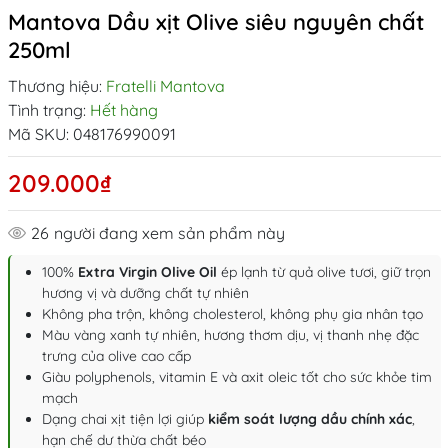
Mantova Dầu xịt Olive siêu nguyên chất
250ml
Thương hiệu:
Fratelli Mantova
Tình trạng:
Hết hàng
Mã SKU:
048176990091
209.000₫
26
người đang xem sản phẩm này
100%
Extra Virgin Olive Oil
ép lạnh từ quả olive tươi, giữ trọn
hương vị và dưỡng chất tự nhiên
Không pha trộn, không cholesterol, không phụ gia nhân tạo
Màu vàng xanh tự nhiên, hương thơm dịu, vị thanh nhẹ đặc
trưng của olive cao cấp
Giàu polyphenols, vitamin E và axit oleic tốt cho sức khỏe tim
mạch
Dạng chai xịt tiện lợi giúp
kiểm soát lượng dầu chính xác
,
hạn chế dư thừa chất béo