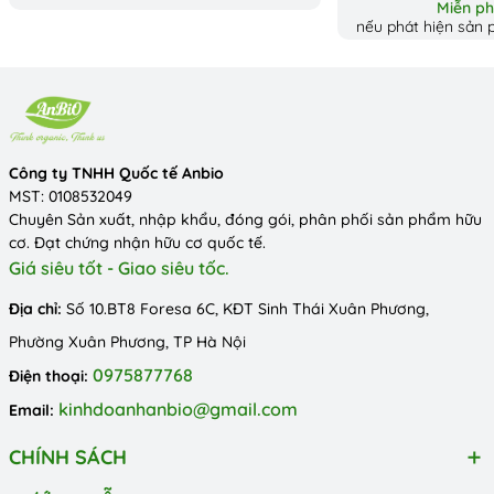
Người yêu thích nấu nướng và làm bánh.
Miễn phí
nếu phát hiện sản p
Bảo quản
Bảo quản nơi khô ráo, thoáng mát, tránh ánh nắng trực tiếp. Đậy
kín nắp sau khi sử dụng. Không xịt trực tiếp lên lửa. Sử dụng trước
hạn in trên bao bì.
Công ty TNHH Quốc tế Anbio
MST: 0108532049
Chuyên Sản xuất, nhập khẩu, đóng gói, phân phối sản phẩm hữu
cơ. Đạt chứng nhận hữu cơ quốc tế.
Giá siêu tốt - Giao siêu tốc.
Địa chỉ:
Số 10.BT8 Foresa 6C, KĐT Sinh Thái Xuân Phương,
Phường Xuân Phương, TP Hà Nội
0975877768
Điện thoại:
kinhdoanhanbio@gmail.com
Email:
CHÍNH SÁCH