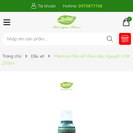
Tài khoản
Hotline:
0975877768
0
Trang chủ
Dầu xịt
Mantova Dầu xịt Olive siêu nguyên chất
250ml