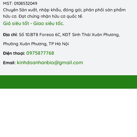
MST: 0108532049
Chuyên Sản xuất, nhập khẩu, đóng gói, phân phối sản phẩm
hữu cơ. Đạt chứng nhận hữu cơ quốc tế.
Giá siêu tốt - Giao siêu tốc.
Địa chỉ:
Số 10.BT8 Foresa 6C, KĐT Sinh Thái Xuân Phương,
Phường Xuân Phương, TP Hà Nội
0975877768
Điện thoại:
kinhdoanhanbio@gmail.com
Email: