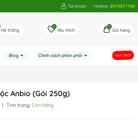
Tài khoản
Hotline:
0975877768
0
0
Hệ thống
Yêu thích
Giỏ hàng
Blog
Chính sách phân phối
Hot deal
ộc Anbio (Gói 250g)
|
Tình trạng:
Còn hàng