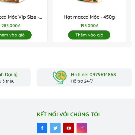
ca Mộc Vip Size -
Hạt macca Mộc - 450g
450g
285.000₫
195.000₫
hêm vào giỏ
Thêm vào giỏ
h Đại lý
Hotline: 0979614868
 3 triệu
Hỗ trợ 24/7
KẾT NỐI VỚI CHÚNG TÔI