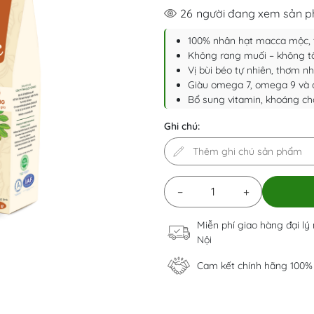
26
người đang xem sản 
100% nhân hạt macca mộc, 
Không rang muối – không t
Vị bùi béo tự nhiên, thơm n
Giàu omega 7, omega 9 và 
Bổ sung vitamin, khoáng ch
Ghi chú:
−
+
Miễn phí giao hàng đại lý
Nội
Cam kết chính hãng 100%