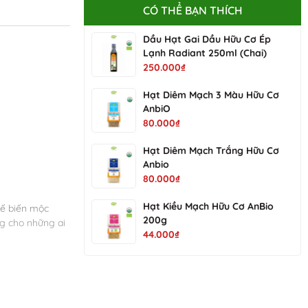
CÓ THỂ BẠN THÍCH
Dầu Hạt Gai Dầu Hữu Cơ Ép
Lạnh Radiant 250ml (Chai)
250.000₫
Hạt Diêm Mạch 3 Màu Hữu Cơ
AnbiO
80.000₫
Hạt Diêm Mạch Trắng Hữu Cơ
Anbio
80.000₫
Hạt Kiều Mạch Hữu Cơ AnBio
hế biến mộc
200g
ng cho những ai
44.000₫