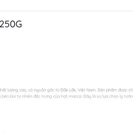
 250G
ất lượng cao, có nguồn gốc từ Đắk Lắk, Việt Nam. Sản phẩm được c
ị béo bùi tự nhiên đặc trưng của hạt macca. Đây là sự lựa chọn lý tưở