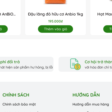
ơ AnBiO
Đậu lăng đỏ hữu cơ Anbio 1kg
Hạt Mac
195.000₫
ng
ỏ
Thêm vào giỏ
T
n toàn thực phẩm
on Forum
t chuẩn quốc tế
phí đổi trả
Cơ hội trở thàn
hát hiện sản phẩm hư hỏng, bị lỗi
với hóa đơn chỉ từ
CHÍNH SÁCH
HƯỚNG DẪN
Chính sách bảo mật
Hướng dẫn mua hàng