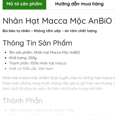
Mô tả sản phẩm
Hướng dẫn mua hàng
Nhân Hạt Macca Mộc AnBiO
Bùi béo tự nhiên – Không tẩm ướp – An tâm chất lượng
Thông Tin Sản Phẩm
Tên sản phẩm: Nhân hạt Macca Mộc AnBiO
Khối lượng: 250g
Thành phần: 100% nhân hạt macca
Xuất xứ: Đắk Lắk, Việt Nam
Nhân hạt macca mộc AnBiO được tuyển chọn từ những hạt macca ch
hoàn toàn, không rang muối, không tẩm gia vị, giữ trọn vẹn hương v
theo đuổi lối sống ăn sạch, ăn lành và tối giản trong chế biến.
Thành Phần
100% nhân hạt macca mộc, hạt to, mẩy