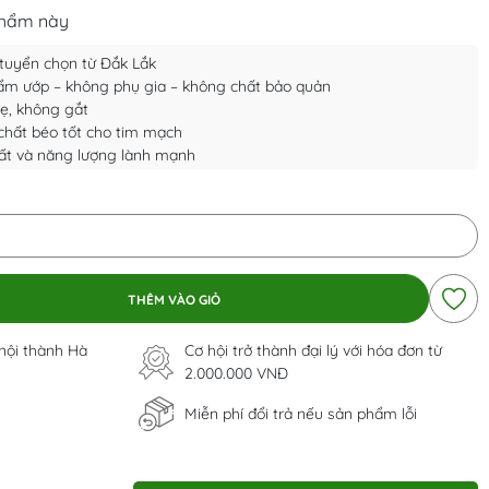
phẩm này
tuyển chọn từ Đắk Lắk
ẩm ướp – không phụ gia – không chất bảo quản
hẹ, không gắt
chất béo tốt cho tim mạch
ất và năng lượng lành mạnh
THÊM VÀO GIỎ
 nội thành Hà
Cơ hội trở thành đại lý với hóa đơn từ
2.000.000 VNĐ
Miễn phí đổi trả nếu sản phẩm lỗi