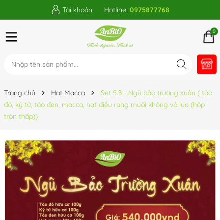
Tài khoản
Hotline:
0975877768
0
Trang chủ
Hạt Macca
Set 5.3 - Ngũ bảo trường xuân ( táo
đỏ, kỷ tử, táo đen, macca, hạt điều rang muối không vỏ lụa (hộp
tròn thấp))