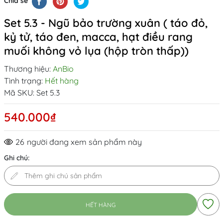
Chia sẻ
Set 5.3 - Ngũ bảo trường xuân ( táo đỏ,
kỷ tử, táo đen, macca, hạt điều rang
muối không vỏ lụa (hộp tròn thấp))
Thương hiệu:
AnBio
Tình trạng:
Hết hàng
Mã SKU:
Set 5.3
540.000₫
26
người đang xem sản phẩm này
Ghi chú:
HẾT HÀNG