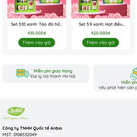
Set 3.10 xanh: Táo đỏ hữu
Set 3.9 xanh: Hạt điều
cơ, Macca mộc, Hạt điều
rang muối có vỏ hữu cơ,
435.000₫
420.000₫
rang muối không vỏ hữu
Táo đỏ hữu cơ, Macca
cơ
mộc
Thêm vào giỏ
Thêm vào giỏ
Miễn phí giao hàng
Đại lý nội thành Hà Nội
Miễn phí
nếu phát hiện sản p
Công ty TNHH Quốc tế Anbio
MST: 0108532049