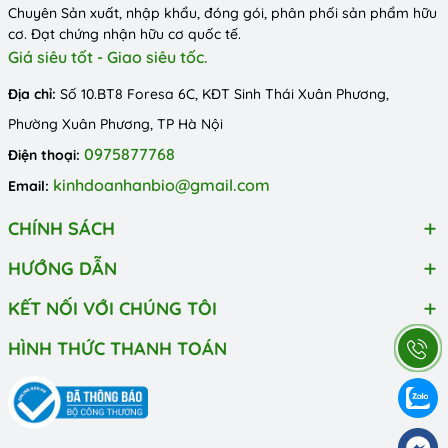
Chuyên Sản xuất, nhập khẩu, đóng gói, phân phối sản phẩm hữu
cơ. Đạt chứng nhận hữu cơ quốc tế.
Giá siêu tốt - Giao siêu tốc.
Địa chỉ:
Số 10.BT8 Foresa 6C, KĐT Sinh Thái Xuân Phương,
Phường Xuân Phương, TP Hà Nội
0975877768
Điện thoại:
kinhdoanhanbio@gmail.com
Email:
CHÍNH SÁCH
HƯỚNG DẪN
KẾT NỐI VỚI CHÚNG TÔI
HÌNH THỨC THANH TOÁN