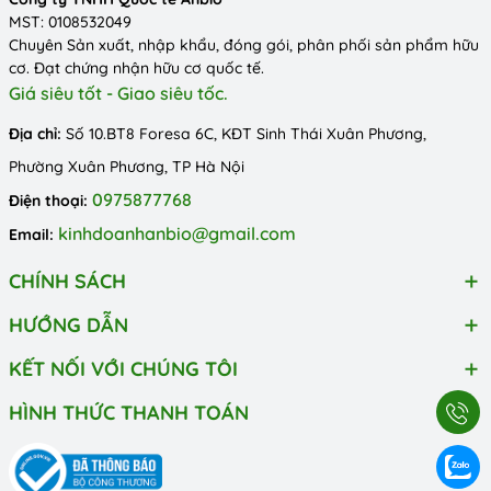
MST: 0108532049
Chuyên Sản xuất, nhập khẩu, đóng gói, phân phối sản phẩm hữu
cơ. Đạt chứng nhận hữu cơ quốc tế.
Giá siêu tốt - Giao siêu tốc.
Địa chỉ:
Số 10.BT8 Foresa 6C, KĐT Sinh Thái Xuân Phương,
Phường Xuân Phương, TP Hà Nội
0975877768
Điện thoại:
kinhdoanhanbio@gmail.com
Email:
CHÍNH SÁCH
HƯỚNG DẪN
KẾT NỐI VỚI CHÚNG TÔI
HÌNH THỨC THANH TOÁN