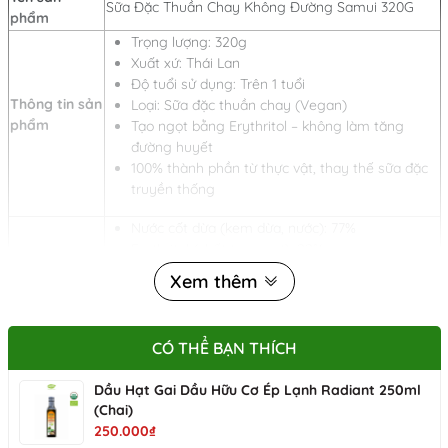
Sữa Đặc Thuần Chay Không Đường Samui 320G
phẩm
Trọng lượng: 320g
Xuất xứ: Thái Lan
Độ tuổi sử dụng: Trên 1 tuổi
Thông tin sản
Loại: Sữa đặc thuần chay (Vegan)
phẩm
Tạo ngọt bằng Erythritol – không làm tăng
đường huyết
100% thành phần từ thực vật, thay thế sữa đặc
truyền thống
Nước cốt dừa (kem dừa, nước): 77%
Erythritol (chất tạo ngọt): 22%
Canxi carbonat
Xem thêm
Muối biển
Thành phần
Không sữa động vật
Không đường tinh luyện
CÓ THỂ BẠN THÍCH
Không cholesterol
Dầu Hạt Gai Dầu Hữu Cơ Ép Lạnh Radiant 250ml
Thuần chay 100% (Vegan, Plant-Based)
(Chai)
Béo thơm tự nhiên từ dừa
250.000₫
Không làm tăng đường huyết