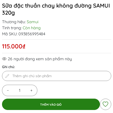
Sữa đặc thuần chay không đường SAMUI
320g
Thương hiệu:
Samui
Tình trạng:
Còn hàng
Mã SKU:
093856995484
115.000₫
26
người đang xem sản phẩm này
Ghi chú:
−
+
THÊM VÀO GIỎ