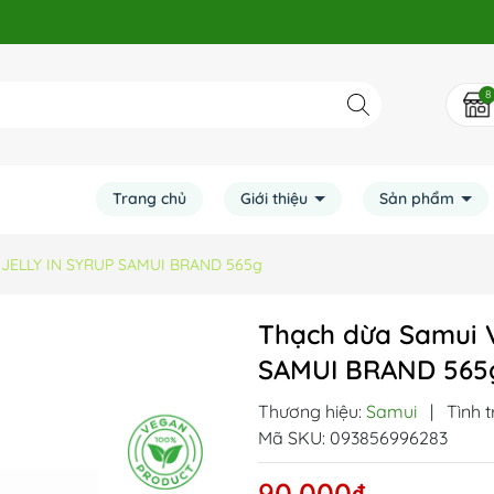
8
Trang chủ
Giới thiệu
Sản phẩm
 JELLY IN SYRUP SAMUI BRAND 565g
Thạch dừa Samui 
SAMUI BRAND 565
Thương hiệu:
Samui
|
Tình t
Mã SKU:
093856996283
90.000₫