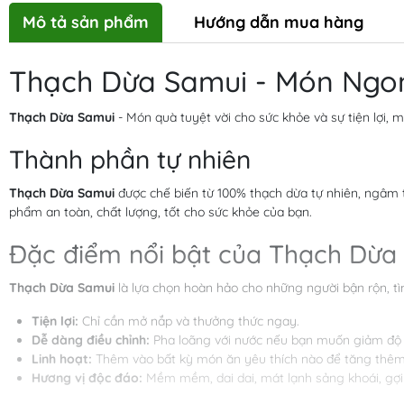
Mô tả sản phẩm
Hướng dẫn mua hàng
Thạch Dừa Samui - Món Ngon
Thạch Dừa Samui
- Món quà tuyệt vời cho sức khỏe và sự tiện lợi,
Thành phần tự nhiên
Thạch Dừa Samui
được chế biến từ 100% thạch dừa tự nhiên, ngâm
phẩm an toàn, chất lượng, tốt cho sức khỏe của bạn.
Đặc điểm nổi bật của Thạch Dừa
Thạch Dừa Samui
là lựa chọn hoàn hảo cho những người bận rộn, t
Tiện lợi:
Chỉ cần mở nắp và thưởng thức ngay.
Dễ dàng điều chỉnh:
Pha loãng với nước nếu bạn muốn giảm độ 
Linh hoạt:
Thêm vào bất kỳ món ăn yêu thích nào để tăng thêm 
Hương vị độc đáo:
Mềm mềm, dai dai, mát lạnh sảng khoái, gợi 