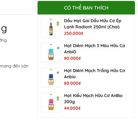
CÓ THỂ BẠN THÍCH
Dầu Hạt Gai Dầu Hữu Cơ Ép
ng
Lạnh Radiant 250ml (Chai)
250.000₫
ỡng.
Hạt Diêm Mạch 3 Màu Hữu Cơ
AnbiO
80.000₫
t mang đến sản
Hạt Diêm Mạch Trắng Hữu Cơ
Anbio
80.000₫
Hạt Kiều Mạch Hữu Cơ AnBio
200g
44.000₫