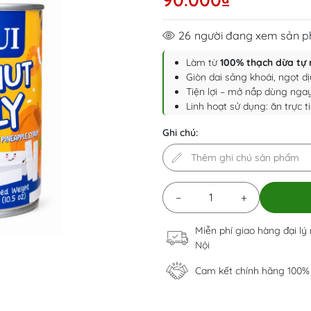
26
người đang xem sản 
Làm từ
100% thạch dừa tự 
Giòn dai sảng khoái, ngọt d
Tiện lợi – mở nắp dùng ngay
Linh hoạt sử dụng: ăn trực t
Ghi chú:
−
+
Miễn phí giao hàng đại lý
Nội
Cam kết chính hãng 100%