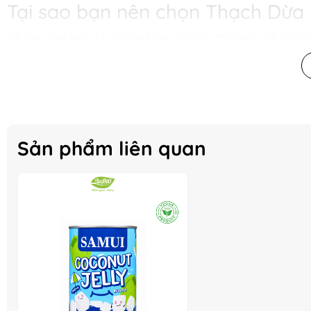
Tại sao bạn nên chọn Thạch Dừa
Với nhịp sống hiện đại, việc tìm kiếm một món ăn nhanh gọn, bổ 
đó:
Tiết kiệm thời gian:
Không cần chế biến cầu kỳ, chỉ cần vài giâ
Bổ dưỡng:
Thạch dừa tự nhiên chứa nhiều chất xơ, tốt cho hệ ti
Thơm ngon:
Hương vị ngọt ngào, thanh mát, phù hợp với mọi lứa
Hướng dẫn sử dụng
Sản phẩm liên quan
Thạch Dừa Samui
có thể được sử dụng theo nhiều cách khác nhau:
Ăn trực tiếp như một món ăn vặt.
Sử dụng làm nguyên liệu cho các món trà sữa, sinh tố, chè, kem,.
Trang trí các món tráng miệng.
Hướng dẫn bảo quản
Để
Thạch Dừa Samui
luôn giữ được hương vị tươi ngon nhất, bạn nê
Bảo quản nơi khô ráo, thoáng mát, tránh ánh nắng trực tiếp.