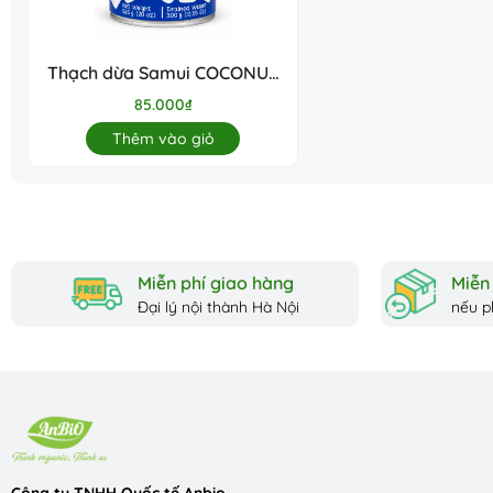
Bảo quản trong ngăn mát tủ lạnh sau khi mở nắp.
Thạch dừa Samui COCONUT
JELLY IN SYRUP SAMUI
85.000₫
BRAND 565g
Thêm vào giỏ
Miễn phí giao hàng
Miễn 
Đại lý nội thành Hà Nội
nếu p