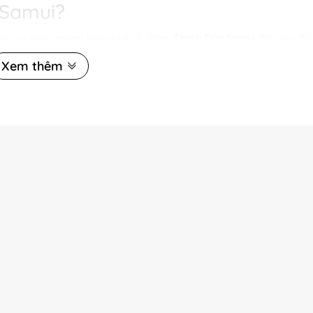
 Samui?
dưỡng và ngon miệng không hề dễ dàng.
Thạch Dừa Samui
đáp ứng đầy 
Xem thêm
y là bạn đã có ngay một món ăn hấp dẫn.
êu hóa.
 tuổi.
..
n: