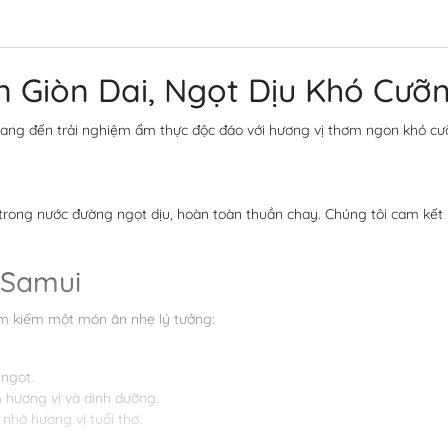
 Giòn Dai, Ngọt Dịu Khó Cưỡ
 mang đến trải nghiệm ẩm thực độc đáo với hương vị thơm ngon khó cư
 trong nước đường ngọt dịu, hoàn toàn thuần chay. Chúng tôi cam kế
 Samui
ìm kiếm một món ăn nhẹ lý tưởng:
ngọt.
hương vị và dinh dưỡng.
nhớ hương vị tuổi thơ.