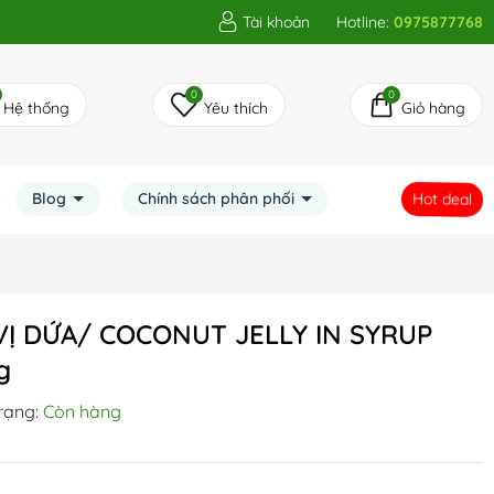
Tài khoản
Hotline:
0975877768
0
0
Hệ thống
Yêu thích
Giỏ hàng
Hot deal
Blog
Chính sách phân phối
VỊ DỨA/ COCONUT JELLY IN SYRUP
g
rạng:
Còn hàng