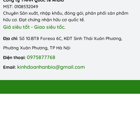
Công ty TNHH Quốc tế Anbio
MST: 0108532049
Chuyên Sản xuất, nhập khẩu, đóng gói, phân phối sản phẩm
hữu cơ. Đạt chứng nhận hữu cơ quốc tế.
Giá siêu tốt - Giao siêu tốc.
Địa chỉ:
Số 10.BT8 Foresa 6C, KĐT Sinh Thái Xuân Phương,
Phường Xuân Phương, TP Hà Nội
0975877768
Điện thoại:
kinhdoanhanbio@gmail.com
Email: