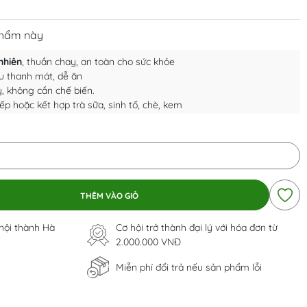
phẩm này
nhiên
, thuần chay, an toàn cho sức khỏe
ịu thanh mát, dễ ăn
, không cần chế biến.
iếp hoặc kết hợp trà sữa, sinh tố, chè, kem
THÊM VÀO GIỎ
 nội thành Hà
Cơ hội trở thành đại lý với hóa đơn từ
2.000.000 VNĐ
Miễn phí đổi trả nếu sản phẩm lỗi