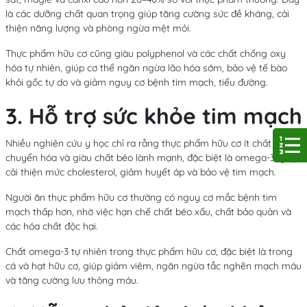
là các dưỡng chất quan trọng giúp tăng cường sức đề kháng, cải
thiện năng lượng và phòng ngừa mệt mỏi.
Thực phẩm hữu cơ cũng giàu polyphenol và các chất chống oxy
hóa tự nhiên, giúp cơ thể ngăn ngừa lão hóa sớm, bảo vệ tế bào
khỏi gốc tự do và giảm nguy cơ bệnh tim mạch, tiểu đường.
3. Hỗ trợ sức khỏe tim mạch
Nhiều nghiên cứu y học chỉ ra rằng thực phẩm hữu cơ ít chất béo
chuyển hóa và giàu chất béo lành mạnh, đặc biệt là omega-3, giúp
cải thiện mức cholesterol, giảm huyết áp và bảo vệ tim mạch.
Người ăn thực phẩm hữu cơ thường có nguy cơ mắc bệnh tim
mạch thấp hơn, nhờ việc hạn chế chất béo xấu, chất bảo quản và
các hóa chất độc hại.
Chất omega-3 tự nhiên trong thực phẩm hữu cơ, đặc biệt là trong
cá và hạt hữu cơ, giúp giảm viêm, ngăn ngừa tắc nghẽn mạch máu
và tăng cường lưu thông máu.