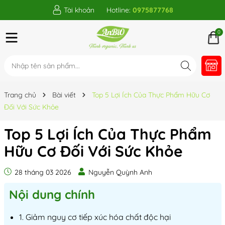
Tài khoản
Hotline:
0975877768
0
Trang chủ
Bài viết
Top 5 Lợi Ích Của Thực Phẩm Hữu Cơ
Đối Với Sức Khỏe
Top 5 Lợi Ích Của Thực Phẩm
Hữu Cơ Đối Với Sức Khỏe
28 tháng 03 2026
Nguyễn Quỳnh Anh
Nội dung chính
1. Giảm nguy cơ tiếp xúc hóa chất độc hại