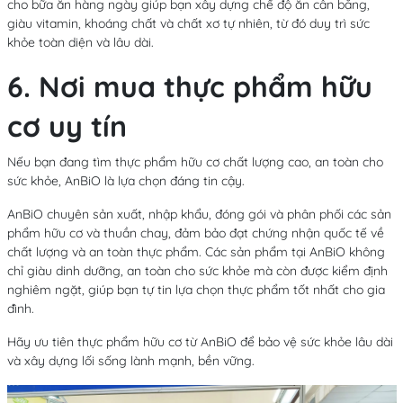
cho bữa ăn hàng ngày giúp bạn xây dựng chế độ ăn cân bằng,
giàu vitamin, khoáng chất và chất xơ tự nhiên, từ đó duy trì sức
khỏe toàn diện và lâu dài.
6. Nơi mua thực phẩm hữu
cơ uy tín
Nếu bạn đang tìm
thực phẩm hữu cơ chất lượng cao, an toàn cho
sức khỏe
,
AnBiO
là lựa chọn đáng tin cậy.
AnBiO
chuyên
sản xuất, nhập khẩu, đóng gói và phân phối các sản
phẩm hữu cơ và thuần chay
, đảm bảo
đạt chứng nhận quốc tế
về
chất lượng và an toàn thực phẩm. Các sản phẩm tại AnBiO không
chỉ
giàu dinh dưỡng, an toàn cho sức khỏe
mà còn được
kiểm định
nghiêm ngặt
, giúp bạn
tự tin lựa chọn thực phẩm tốt nhất cho gia
đình
.
Hãy ưu tiên
thực phẩm hữu cơ từ AnBiO
để
bảo vệ sức khỏe lâu dài
và xây dựng
lối sống lành mạnh, bền vững
.