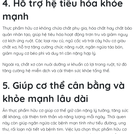
4. Hỗ trợ hệ tiêu hóa khỏe
mạnh
Thực phẩm hữu cơ không chứa chất phụ gia, hóa chất hay chất bảo
quản nhân tạo, giúp hệ tiêu hóa hoạt động trơn tru và giảm nguy
cơ kích ứng ruột. Các loại rau củ, ngũ cốc và trái cây hữu cơ giàu
chất xơ, hỗ trợ tăng cường chức năng ruột, ngăn ngừa táo bón,
giảm nguy cơ béo phì và duy trì cân nặng hợp lý.
Ngoài ra, chất xơ còn nuôi dưỡng vi khuẩn có lợi trong ruột, từ đó
tăng cường hệ miễn dịch và cải thiện sức khỏe tổng thể.
5. Giúp cơ thể cân bằng và
khỏe mạnh lâu dài
Ăn thực phẩm hữu cơ giúp cơ thể giữ cân nặng lý tưởng, tăng sức
đề kháng, cải thiện tinh thần và năng lượng mỗi ngày. Thói quen
này còn giúp ngăn ngừa các bệnh mạn tính như tiểu đường, ung
thư, rối loạn nội tiết và bệnh tim. Việc lựa chọn thực phẩm hữu cơ