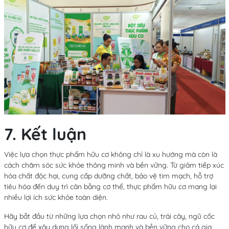
7. Kết luận
Việc lựa chọn
thực phẩm hữu cơ
không chỉ là xu hướng mà còn là
cách chăm sóc sức khỏe
thông minh và bền vững
. Từ
giảm tiếp xúc
hóa chất độc hại, cung cấp dưỡng chất, bảo vệ tim mạch, hỗ trợ
tiêu hóa đến duy trì cân bằng cơ thể
, thực phẩm hữu cơ mang lại
nhiều
lợi ích sức khỏe toàn diện
.
Hãy bắt đầu từ những lựa chọn nhỏ như
rau củ, trái cây, ngũ cốc
hữu cơ
để xây dựng
lối sống lành mạnh và bền vững cho cả gia