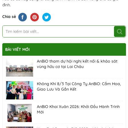
đình
.
Chia sẻ
BÀI VIẾT MỚI
AnBiO tham dự hội nghị kết nối & khảo sát
vùng hữu cơ tại Lai Châu
Không Khí 8/3 Tại Công Ty AnBiO: Cắm Hoa,
Giao Lưu Và Gắn Kết
AnBiO Khai Xuân 2026: Khởi Đầu Hành Trình
Mới