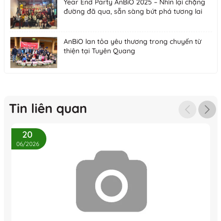
Year End Party AnBiO 2025 – Nhìn lại chặng
đường đã qua, sẵn sàng bứt phá tương lai
AnBiO lan tỏa yêu thương trong chuyến từ
thiện tại Tuyên Quang
Tin liên quan
20
06/2026