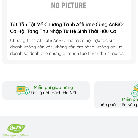
Tất Tần Tật Về Chương Trình Affiliate Cùng AnBiO:
Cơ Hội Tăng Thu Nhập Từ Hệ Sinh Thái Hữu Cơ
Chương trình Affiliate AnBiO mở ra cơ hội hợp tác kinh
doanh không cần vốn, không cần ôm hàng, không áp lực
doanh số dành cho những ai muốn tạo thêm thu nhập từ
hệ sinh thái sản...
Miễn phí giao hàng
Đại lý nội thành Hà Nội
Miễn phí
nếu phát hiện sản p