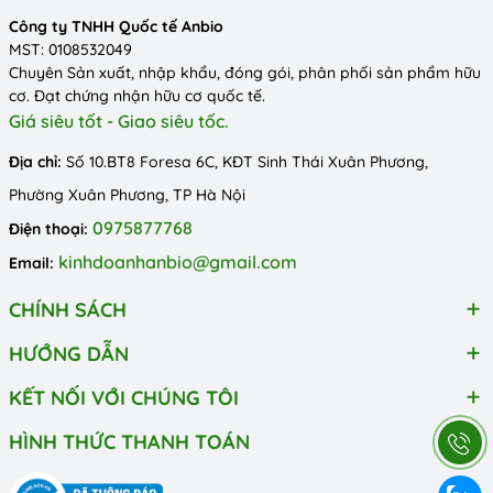
Công ty TNHH Quốc tế Anbio
MST: 0108532049
Chuyên Sản xuất, nhập khẩu, đóng gói, phân phối sản phẩm hữu
cơ. Đạt chứng nhận hữu cơ quốc tế.
Giá siêu tốt - Giao siêu tốc.
Địa chỉ:
Số 10.BT8 Foresa 6C, KĐT Sinh Thái Xuân Phương,
Phường Xuân Phương, TP Hà Nội
0975877768
Điện thoại:
kinhdoanhanbio@gmail.com
Email:
CHÍNH SÁCH
HƯỚNG DẪN
KẾT NỐI VỚI CHÚNG TÔI
HÌNH THỨC THANH TOÁN