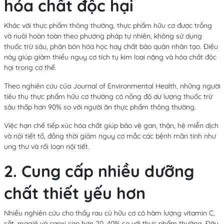
hóa chất độc hại
Khác với thực phẩm thông thường, thực phẩm hữu cơ được trồng
và nuôi hoàn toàn theo phương pháp tự nhiên, không sử dụng
thuốc trừ sâu, phân bón hóa học hay chất bảo quản nhân tạo. Điều
này giúp giảm thiểu nguy cơ tích tụ kim loại nặng và hóa chất độc
hại trong cơ thể.
Theo nghiên cứu của Journal of Environmental Health, những người
tiêu thụ thực phẩm hữu cơ thường có nồng độ dư lượng thuốc trừ
sâu thấp hơn 90% so với người ăn thực phẩm thông thường.
Việc hạn chế tiếp xúc hóa chất giúp bảo vệ gan, thận, hệ miễn dịch
và nội tiết tố, đồng thời giảm nguy cơ mắc các bệnh mãn tính như
ung thư và rối loạn nội tiết.
2. Cung cấp nhiều dưỡng
chất thiết yếu hơn
Nhiều nghiên cứu cho thấy rau củ hữu cơ có hàm lượng vitamin C,
sắt, magiê và canxi cao hơn 20–40% so với thực phẩm thường. Đây