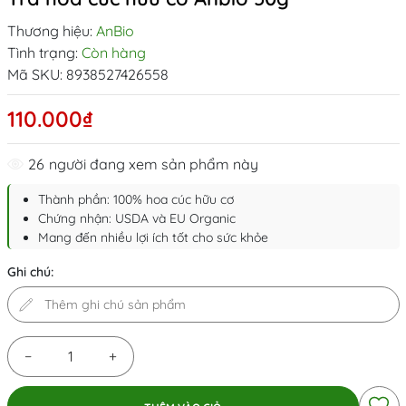
Thương hiệu:
AnBio
Tình trạng:
Còn hàng
Mã SKU:
8938527426558
110.000₫
26
người đang xem sản phẩm này
Thành phần: 100% hoa cúc hữu cơ
Chứng nhận: USDA và EU Organic
Mang đến nhiều lợi ích tốt cho sức khỏe
Ghi chú:
−
+