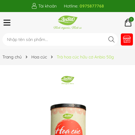
Tài khoản
Hotline:
0975877768
0
Trang chủ
Hoa cúc
Trà hoa cúc hữu cơ Anbio 50g