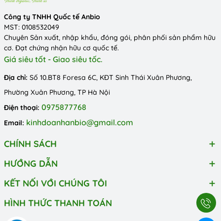
Công ty TNHH Quốc tế Anbio
MST: 0108532049
Chuyên Sản xuất, nhập khẩu, đóng gói, phân phối sản phẩm hữu
cơ. Đạt chứng nhận hữu cơ quốc tế.
Giá siêu tốt - Giao siêu tốc.
Địa chỉ:
Số 10.BT8 Foresa 6C, KĐT Sinh Thái Xuân Phương,
Phường Xuân Phương, TP Hà Nội
0975877768
Điện thoại:
kinhdoanhanbio@gmail.com
Email:
CHÍNH SÁCH
HƯỚNG DẪN
KẾT NỐI VỚI CHÚNG TÔI
HÌNH THỨC THANH TOÁN