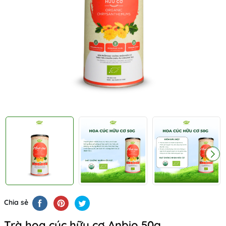
Chia sẻ
Trà hoa cúc hữu cơ Anbio 50g